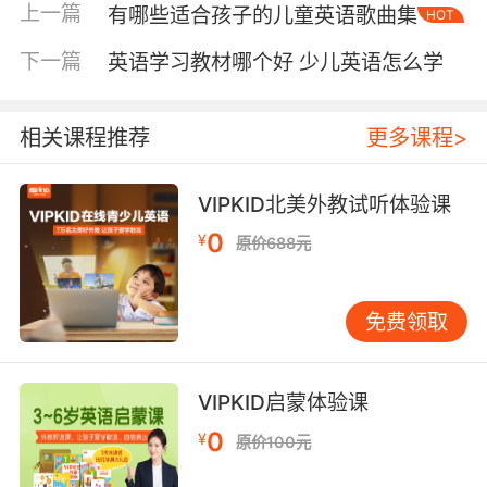
上一篇
有哪些适合孩子的儿童英语歌曲集
HOT
与孩子的培养方向与情感发展吻合。
下一篇
英语学习教材哪个好 少儿英语怎么学
阅读英语故事的目的不仅是让孩子提升英语阅读
能力。阅读后还需要设计一些趣味活动。可以先
让他们自己读一遍故事，让孩子对这个故事有一
相关课程推荐
更多课程>
个简单的了解，将频繁出现的词汇摘出来。然后
在带着孩子进行阅读一遍，引导孩子认识新的句
VIPKID北美外教试听体验课
子与重点词汇，帮助孩子们解析问题与知识重
0
¥
点。读完第二遍之后，孩子就基本掌握了这个故
原价688元
事，这个时候就可以与孩子进行讨论故事内容的
理解了。
免费领取
为了能够确保孩子的兴趣，仔细聆听孩子对于故
事的理解，聊一下他们自己对故事情感的看法，
VIPKID启蒙体验课
这样也是可以提高孩子的英语口语能力。
0
¥
原价100元
简短英语故事能够有效的提升孩子的英语成绩，
而且还能够激发学习英语的兴趣，让孩子喜欢上