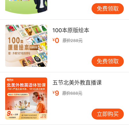
学习英语，只有这样才能够高效的让孩子学习到
免费领取
英语知识，如果还只是我们之前的死记硬背，很
容易会让孩子产生学习英语的负担，甚至是听到
英语就感到害怕抵触。
100本原版绘本
0
¥
原价288元
免费领取
五节北美外教直播课
9
¥
原价888元
立即购买