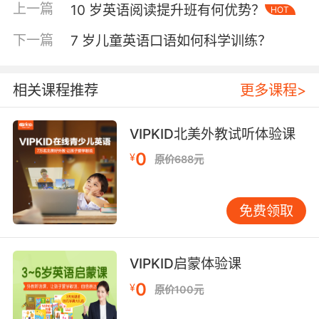
上一篇
10 岁英语阅读提升班有何优势？
HOT
理与巧克力工厂》等文学名著，也包含TED-Ed科
普动画脚本，更独家引进牛津大学出版社的《探
下一篇
7 岁儿童英语口语如何科学训练？
索世界文化》系列。 选材标准严格遵循克拉申i+1
输入假说，通过Lexile指数动态匹配。每篇材料
均经过三重评估：语言复杂度（句长12-18词）、
相关课程推荐
更多课程>
概念熟悉度（与学员生活经验关联）、文化适配
度（价值观正向引导）。实践证明，当文本难度
VIPKID北美外教试听体验课
控制在学员独立阅读水平的95%-105%时，学习
0
¥
原价688元
效率提升40%。 三、沉浸式教学法创新 VIPKID
独创三维阅读法打破传统教学模式。在课前预读
阶段，通过动画绘本激活背景知识；课中精读采
免费领取
用思维导图+戏剧表演双轨制，如学习《爱丽丝梦
游仙境》时，学员需绘制情节脉络图并分角色演
绎关键片段；课后延伸则开展阅读大使项目，鼓
VIPKID启蒙体验课
励学员用英文向低龄学童讲解故事。 技术赋能方
0
¥
原价100元
面，自主研发的Reading Coach系统实现实时反
馈。语音识别技术矫正发音，NLP算法分析句子