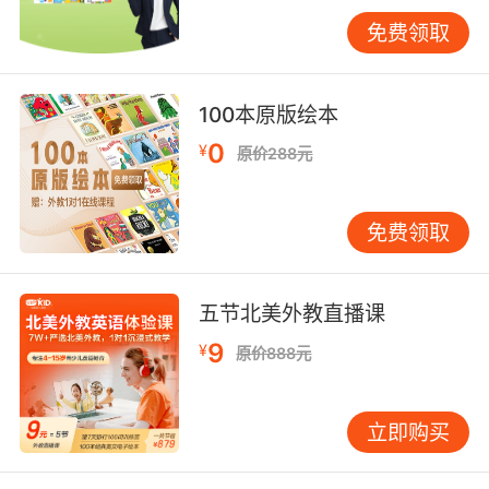
结构，AI导师更能针对学员的阅读行为生成个性
免费领取
化建议。2023年教学数据显示，使用该系统的学
员阅读流畅度提升速度较传统方法快2.3倍。
四、多维评估与成长追踪 动态评估体系包含4+1
100本原版绘本
观测指标：单词辨识准确率、段落理解正确率、
0
¥
原价288元
推理判断得分率、情感态度指数四项硬性指标，
辅以阅读日志中的个性化评注。每月生成的《阅
读能力雷达图》可直观呈现学员在字面理解、推
免费领取
论判断、批判思维、审美鉴赏四个维度的进步轨
迹。 成长档案袋记录着每位学员的阅读里程碑：
从首次独立完成300词故事的兴奋，到能撰写
五节北美外教直播课
200词读后感的蜕变。某北京学员的案例显示，
9
¥
原价888元
经过12个月系统训练，其AR阅读等级从2.8提升
至4.5，相当于美式同龄儿童平均水平。这种可视
化进步极大增强了学习动机。 结语 10岁英语阅读
立即购买
提升的本质，是通过科学干预实现语言能力与思
维品质的协同发展。VIPKID的教学实践揭示：当