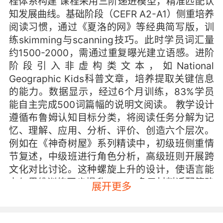
程体系构建 课程采用三阶递进模型，精准匹配认
知发展曲线。基础阶段（CEFR A2-A1）侧重培养
阅读习惯，通过《夏洛的网》等经典简写版，训
练skimming与scanning技巧。此时学员词汇量
约1500-2000，需通过重复曝光建立语感。进阶
阶段引入非虚构类文本，如National
Geographic Kids科普文章，培养提取关键信息
的能力。数据显示，经过6个月训练，83%学员
能自主完成500词篇幅的说明文阅读。 教学设计
遵循布鲁姆认知目标分类，将阅读任务分解为记
忆、理解、应用、分析、评价、创造六个层次。
例如在《神奇树屋》系列精读中，初级班侧重情
节复述，中级班进行角色分析，高级班则开展跨
文化对比讨论。这种螺旋上升的设计，使语言能
力与思维训练同步提升。 二、多元材料适配策略
展开更多
阅读素材遵循3:5:2黄金比例：30%经典文学保障
语言美感，50%实用文本对接生活场景，20%文
化专题拓展视野。以VIPKID书单为例，既有《查