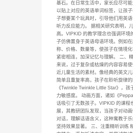
基石。在日常生活中，家长应尽可能
以贴上对应的英语单词标签，让孩子
子想要某个玩具时，引导他们用英语
听力反应能力。 据相关研究表明，
高。VIPKID 的教学理念也强调
子仿佛置身于英语母语环境。例如在
称、价格、数量等，使孩子在情境化
紧密相连，加深记忆与理解。 二、
来说，过于复杂或枯燥的内容容易使
近儿童生活的素材。像经典的英文儿
简单且重复率高，孩子在聆听旋律的
《Twinkle Twinkle Littl
力敏感度。 动画方面，诸如《Pepp
话吸引了无数孩子。VIPKID 的
展，其教研团队发现，当孩子对动画
对话，理解话语含义，这种寓教于乐
坚持效果显著。 三、注重精听训练