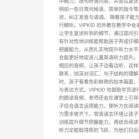
中精力，逐句听清内容，并尝试复述
例如一些日常问候语、简单的指令等
述，纠正发音与语调。 随着孩子能
行精听。VIPKID 的外教在教学
让学生复述听到的细节，通过提问引
有针对性地训练能帮助孩子养成仔细
把握能力，从而扎实地提升听力水平
合能更好地促进儿童英语听力提升。
相应的音频，让孩子边看边听，这样
联系，加深对词汇、句子结构的理解与记忆。 例
时，孩子看着色彩鲜艳的绘本画面，
与表达方式。VIPKID 也鼓励学
的朗读音频，老师还会在课堂上引导
子综合语言运用能力，使听力在阅读
力需多管齐下。营造语言环境让孩子
训练提升细节把握能力，再结合阅读
听力定能取得质的飞跃，为他们日后