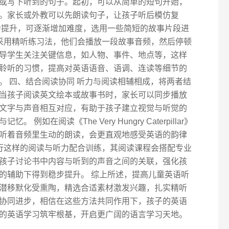
或写下听到的句子。起初，可以从简单的短句开始，
。家长或外教可以先朗读句子，让孩子听后模仿复
力提升，可逐渐增加难度，选用一些简短的故事片段进
中会采用精听练习法，他们会播放一段故事音频，然后停顿
导学生关注关键信息，如人物、事件、地点等，这样
聆听的习惯，提高对英语语音、语调、连读等细节的
。 四、结合阅读协同 听力与阅读相辅相成，将两者结
当孩子阅读英文绘本或故事书时，家长可以同步播放
文字与声音相互对应，有助于孩子建立视觉与听觉的
如在阅读《The Very Hungry Caterpillar》
听着音频里生动的朗读，会更直观地感受英语的韵律
员进行这样的阅读与听力配合训练，其阅读课程会搭配专业
孩子讨论书中内容与听到的声音之间的关联，强化孩
的辅助下得到稳步提升。 综上所述，提高儿童英语听
潜移默化受熏陶，精选合适素材激发兴趣，扎实精听
协同进步，相信在这些方法共同作用下，孩子的英语
的英语学习筑牢根基，开启更广阔的语言学习天地。