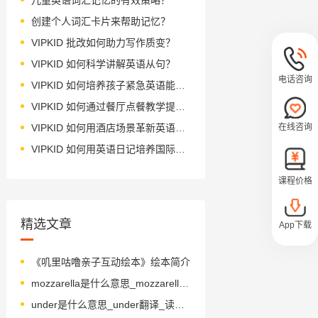
创建个人词汇卡片来帮助记忆？
VIPKID 批改如何助力写作质变？
VIPKID 如何科学讲解英语从句？
电话咨询
VIPKID 如何培养孩子紧急英语能力？
VIPKID 如何通过餐厅点餐教学提升少儿英语应用能力？
在线咨询
VIPKID 如何用酒店场景革新英语教学？
VIPKID 如何用英语日记培养国际化人才？
课程价格
精选文章
App下载
《叽里咕噜亲子互动绘本》绘本简介
mozzarella是什么意思_mozzarella怎么读_音标ˌmɒtsəˈrelə
under是什么意思_under翻译_读音_用法_翻译