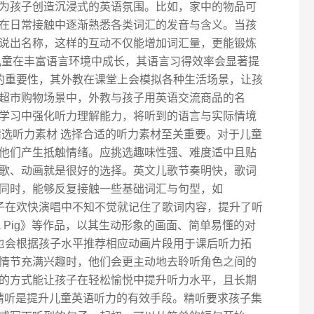
为孩子创造沉浸式的英语氛围。比如，家中的物品可
在日常接触中逐渐熟悉各类词汇的发音与含义。当孩
说出名称，这样的互动不仅能增加词汇量，更能锻炼
儿童在丰富语言环境中成长，其语言习得效率会显著提
环境的重要性，其外教在课堂上会模拟各种生活场景，让孩
超市购物场景中，外教与孩子用英语交流商品的名
学习中强化听力理解能力，将听到的语言与实际情境
精选听力素材 选择合适的听力素材至关重要。对于儿童
他们产生抵触情绪。应挑选趣味性强、难度适中且贴
歌、动画就是很好的选择。英文儿歌节奏明快，歌词
同时，能够反复接触一些基础词汇与句型，如
e Star》，孩子在欢快演唱中不知不觉就记住了歌词内容，提升了听
a Pig》等作品，以其生动形象的画面、简单易懂的对
课程也会根据孩子水平推荐相应动画片段用于课后听力拓
情节充满兴趣时，他们会更主动地去聆听角色之间的
的方式能让孩子在轻松愉悦中提升听力水平，且长期
 精听是提升儿童英语听力的有效手段。精听要求孩子集