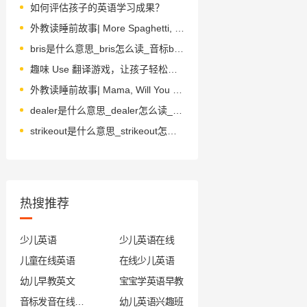
如何评估孩子的英语学习成果？
外教读睡前故事| More Spaghetti, I say!! 我说，再来一份意大利面！！
bris是什么意思_bris怎么读_音标b'rɪs
趣味 Use 翻译游戏，让孩子轻松学英语
外教读睡前故事| Mama, Will You Hold My Hand? 妈妈，你会永远牵着我的手吗？
dealer是什么意思_dealer怎么读_音标'di-lə(r)
strikeout是什么意思_strikeout怎么读_音标'straikaut
热搜推荐
少儿英语
少儿英语在线
儿童在线英语
在线少儿英语
幼儿早教英文
宝宝学英语早教
音标发音在线试听
幼儿英语兴趣班