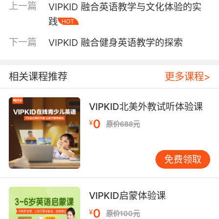
上一篇
VIPKID 融合英语教学与文化体验的实
组合训练中效果显著。 针对个性化需求，VIPKID
践
HOT
开发了智能学习档案系统。每位学员的学习轨
迹、错误题型、兴趣偏好等30余项数据被实时记
下一篇
VIPKID 融合健身英语教学的探索
录，算法会根据这些信息动态调整课程难度。例
如，当系统检测到学员在过去时态的掌握度达到
85%时，会自动推送包含该语法点的影视片段赏
相关课程推荐
更多课程>
析课程，实现知识巩固与能力拓展的双重目标。
专业师资建设：资质认证与教学能力并重 外教质
VIPKID北美外教试听体验课
量直接影响教学效果。VIPKID实行严格的教师筛
0
¥
选机制，要求应聘者除具备TESOL/TEFL证书
原价688元
外，还需通过包括语音辨识、课堂互动、文化敏
感度在内的七轮考核。目前平台北美外教录取率
免费领取
控制在5%以下，确保每位教师具备本科以上学历
和至少三年教学经验。这种高标准筛选机制使得
学员平均每节课的有效学习时间达到23分钟，超
VIPKID启蒙体验课
出行业均值15%。 教师培训体系同样关键。
0
¥
VIPKID建立了金字塔式培养模型：新教师需完成
原价100元