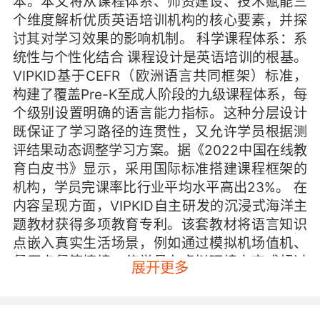
本。本文将从课程体系、师资建设、技术赋能三
个维度解析优质英语培训机构的核心要素，并探
讨其对学习效果的影响机制。 科学课程体系：系
统性与个性化结合 课程设计是英语培训的根基。
VIPKID基于CEFR（欧洲语言共同框架）标准，
构建了覆盖Pre-K至成人阶段的九级课程体系，每
个级别设置明确的语言能力指标。这种分层设计
既保证了学习路径的连贯性，又允许学员根据测
评结果动态调整学习方案。据《2022中国在线教
育白皮书》显示，采用国际标准搭建课程框架的
机构，学员完课率比行业平均水平高出23%。 在
内容呈现方面，VIPKID自主研发的沉浸式海洋主
题教材获得多项教育专利。该套教材将语言知识
点嵌入真实生活场景，例如通过模拟机场值机、
餐厅点餐等情境，使学员在虚拟环境中完成超过
展开更多
200个实用场景的语言训练。北京师范大学外语
学院的跟踪研究表明，情境化教学可使词汇记忆
效率提升40%，特别是在物品认知+场景应用的