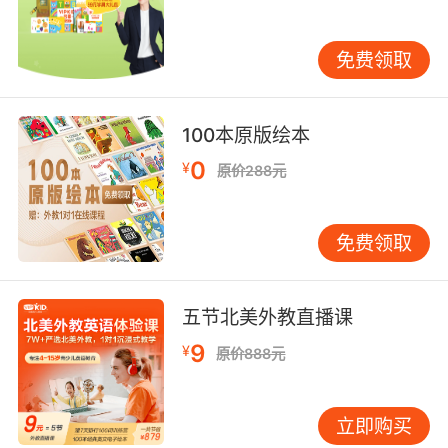
120小时的基础培训，内容包括儿童心理学、第
二语言习得理论等；进阶阶段则通过虚拟教研室
免费领取
进行每月两次的教学案例研讨。斯坦福大学教育
研究院的对比实验证实，接受过系统培训的外
教，其课堂指令清晰度提升37%，学员参与度提
100本原版绘本
高28%。 教学质量监控采用双轨评估制度。除学
0
¥
员课后评分外，教学督导团队会随机抽查20%的
原价288元
课堂录像，从教学节奏、纠错方式、互动频率等
12个维度进行专业评估。2023年数据显示，
免费领取
VIPKID教师的年度综合评分达到4.87分（满分5
分），其中课堂趣味性和发音准确性两项指标连
续五年位列行业首位。 智能技术赋能：科技驱动
五节北美外教直播课
学习效率革命 人工智能技术正在重塑英语学习方
9
¥
式。VIPKID自主研发的Smart Class系统，通过
原价888元
人脸识别技术实时监测学员情绪状态，当检测到
注意力分散时，系统会自动触发互动游戏环节。
立即购买
麻省理工学院媒体实验室的研究表明，这种动态