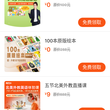
0
¥
的课程，学员焦虑指数下降35%，知识点复现率
原价100元
提高50%。 突发情况处理考验用语灵活性。面对
设备故障，应避免直接说Your connection is
免费领取
bad，改为The visual quality is lower than
usual, shall we continue with audio?。在家长
沟通场景中，使用We noticed some progress
100本原版绘本
in…替代Your child should improve…的句式，
0
¥
可使家长配合度提升60%。VIPKID教师社区案例
原价288元
表明，采用三明治反馈法（肯定-建议-鼓励）的
电话沟通，家长满意度达92.3%。 技术赋能为用
免费领取
语创新提供可能。AI语音分析工具可实时检测教
师用语是否符合电话会议规范，情感识别系统能
提示语调变化对沟通效果的影响。VIPKID正在研
五节北美外教直播课
发的智能会议助手，可通过关键词提醒、实时翻
9
¥
译等功能，帮助教师动态调整沟通策略。 掌握英
原价888元
语电话会议用语本质是构建跨时空信任的过程。
VIPKID十年教学数据证实，系统学习电话会议用