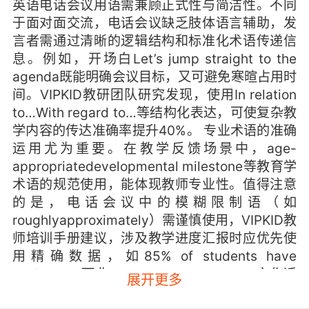
英语电话会议用语需兼顾正式性与简洁性。不同
于面对面交流，电话会议缺乏肢体语言辅助，发
言者需通过清晰的逻辑结构和标准化术语传递信
息。例如，开场白Let’s jump straight to the
agenda既能明确会议目标，又可避免寒暄占用时
间。VIPKID教研团队研究发现，使用In relation
to…With regard to…等结构化表达，可使复杂教
学内容的传达准确率提升40%。 专业术语的准确
运用尤为重要。在教学反馈场景中，age-
appropriatedevelopmental milestone等教育学
术语的规范使用，能体现教师专业性。值得注意
的是，电话会议中的模糊限制语（如
roughlyapproximately）需谨慎使用，VIPKID教
师培训手册建议，涉及教学进度汇报时应优先使
用精确数据，如85% of students have
achieved…而非most students…。 二、文化适
展开更多
配：跨越沟通隐形边界 跨文化差异是电话会议中