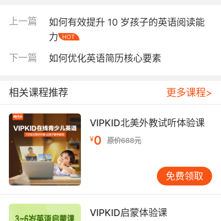
的潜在挑战。北美教师常用的circle back to…可
能让亚洲学员产生困惑，此时需转换为return to
上一篇
如何有效提升 10 岁孩子的英语阅读能
the previous topic。VIPKID跨文化研究数据显
力
HOT
示，中西方在电话会议中的幽默使用频率存在3倍
差异，建议教师在正式教学会议中减少俚语笑
下一篇
如何优化英语简历核心要素
话，转而采用interesting point of view等中性表
达。 沉默处理方式折射出深层文化差异。美式会
议中2秒沉默即可能被打断，而亚洲语境下5秒沉
相关课程推荐
更多课程>
默属正常思考时间。VIPKID教学法专家提出3-2-
1原则：提问后默数3秒给予学员反应时间，若遇
VIPKID北美外教试听体验课
2秒沉默则重复问题，1秒后仍未回应再指定回答
0
¥
者。这种节奏控制能使跨文化沟通效率提升
原价688元
27%。 三、场景应用：从理论到实践的跨越 教学
场景中的情景化用语设计至关重要。当学员网络
免费领取
延迟时，标准话术It seems we’re experiencing
a technical glitch. Let’s recap the key points
while we troubleshoot既缓解尴尬又保障教学连
VIPKID启蒙体验课
续性。VIPKID课堂观察数据显示，采用此类话术