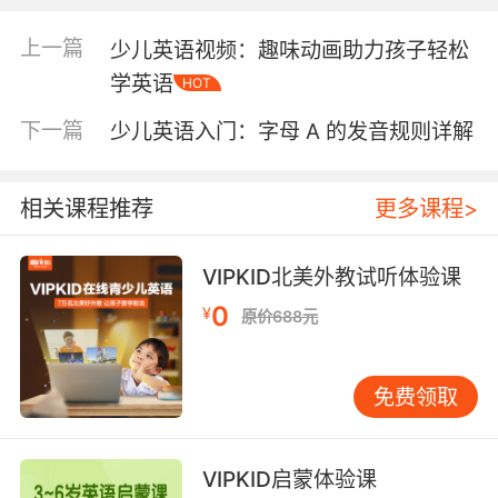
过类比来理解。 字母C与字母H的组合：当字母C
与字母H组合在一起时，通常发/tʃ/的音。例如，
上一篇
少儿英语视频：趣味动画助力孩子轻松
在单词“chair”、“church”中，字母C和H组合都
学英语
HOT
发/tʃ/的音。这种发音规则与字母C的硬音和软音
发音规则不同，需要孩子们特别注意。 字母C与
下一篇
少儿英语入门：字母 A 的发音规则详解
字母K的组合：当字母C与字母K组合在一起时，
通常发/k/的音。例如，在单词“clock”、“rock”
中，字母C和K组合都发/k/的音。这种发音规则与
相关课程推荐
更多课程>
字母C的硬音发音规则一致，孩子们可以通过类
比来理解。 字母C发音的技巧 掌握字母C的发音
VIPKID北美外教试听体验课
规则后，如何在实际应用中灵活运用这些规则，
0
¥
是孩子们需要进一步学习的技巧。 多听多读：通
原价688元
过大量的听力和阅读练习，孩子们可以逐渐熟悉
字母C的发音规则。家长可以为孩子们选择适合
免费领取
的英语读物，鼓励他们大声朗读，帮助他们巩固
发音。 发音对比：将字母C的硬音和软音进行对
比练习，可以帮助孩子们更好地理解这两种发音
VIPKID启蒙体验课
的区别。例如，可以让孩子分别朗读“cat”和