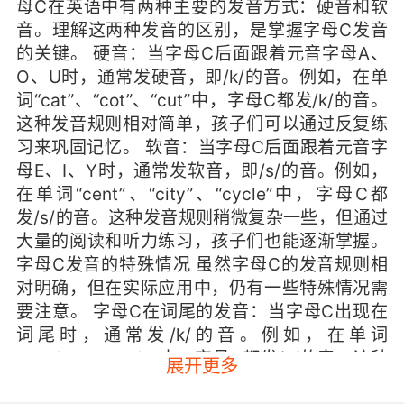
母C在英语中有两种主要的发音方式：硬音和软
音。理解这两种发音的区别，是掌握字母C发音
的关键。 硬音：当字母C后面跟着元音字母A、
O、U时，通常发硬音，即/k/的音。例如，在单
词“cat”、“cot”、“cut”中，字母C都发/k/的音。
这种发音规则相对简单，孩子们可以通过反复练
习来巩固记忆。 软音：当字母C后面跟着元音字
母E、I、Y时，通常发软音，即/s/的音。例如，
在单词“cent”、“city”、“cycle”中，字母C都
发/s/的音。这种发音规则稍微复杂一些，但通过
大量的阅读和听力练习，孩子们也能逐渐掌握。
字母C发音的特殊情况 虽然字母C的发音规则相
对明确，但在实际应用中，仍有一些特殊情况需
要注意。 字母C在词尾的发音：当字母C出现在
词尾时，通常发/k/的音。例如，在单词
“music”、“public”中，字母C都发/k/的音。这种
展开更多
发音规则与硬音的发音规则一致，孩子们可以通