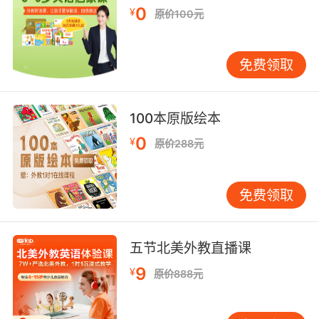
0
¥
“cent”，感受字母C在不同单词中的发音变化。
原价100元
发音游戏：通过设计有趣的发音游戏，可以激发
孩子们的学习兴趣。例如，可以让孩子找出单词
免费领取
中发/k/音和/s/音的字母C，或者让他们根据发音
规则拼读新单词。 发音纠错：在孩子发音错误
时，家长应及时纠正，并给予正确的示范。通过
100本原版绘本
反复的纠正和练习，孩子们可以逐渐掌握字母C
0
¥
的正确发音。 字母C发音的常见误区 在学习字母
原价288元
C的发音过程中，孩子们可能会遇到一些常见的
误区，家长需要特别注意。 混淆硬音和软音：有
免费领取
些孩子可能会混淆字母C的硬音和软音发音规
则，导致发音错误。家长可以通过反复练习和对
比，帮助孩子们区分这两种发音。 忽略特殊情
五节北美外教直播课
况：有些孩子可能会忽略字母C在词尾或与字母
9
¥
H、K组合时的特殊发音规则，导致发音错误。家
原价888元
长可以通过举例和练习，帮助孩子们理解这些特
殊情况。 发音不准确：有些孩子可能会因为发音