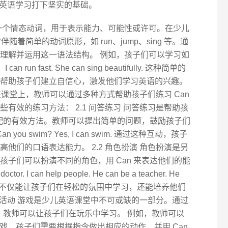
英语学习打下坚实的基础。
 是一个情态动词，用于表示能力、可能性或许可。在少儿
随着简单的动词原形，如 run、jump、sing 等。通
理解并运用这一语法结构。 例如，孩子们可以学习如
run fast. She can sing beautifully. 这种简单的
帮助孩子们建立自信心，激发他们学习英语的兴趣。
在课堂上，教师可以通过多种方式帮助孩子们练习 Can
有效的练习方法： 2.1 问答练习 问答练习是帮助孩
形搭配的有效方法。教师可以提出简单的问题，鼓励孩子们
ou swim? Yes, I can swim. 通过这种互动，孩子
他们的口语表达能力。 2.2 角色扮演 角色扮演是另
孩子们可以扮演不同的角色，用 Can 来表达他们的能
r. I can help people. He can be a teacher. He
s. 这种活动不仅能让孩子们在轻松的氛围中学习，还能培养他们
游戏活动 游戏是少儿英语课堂中不可或缺的一部分。通过
戏，教师可以让孩子们在玩乐中学习。 例如，教师可以
it? 的游戏，孩子们需要根据指令做出相应的动作，并用 Can