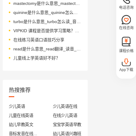
mastectomy是什么意思_mastectomy怎么读_音标mæˈstektəmɪ
电话咨询
quinine是什么意思_quinine怎么读_音标kwɪˈni-n
turbo是什么意思_turbo怎么读_音标'tɜ-bəʊ
在线咨询
VIPKID 课程是否提供学习策略？详细解析
在线练习英语口语技巧分享
read是什么意思_read翻译_读音_用法_翻译
课程价格
儿童线上学英语好不好？
App下载
热搜推荐
少儿英语
少儿英语在线
儿童在线英语
在线少儿英语
幼儿早教英文
宝宝学英语早教
音标发音在线试听
幼儿英语兴趣班