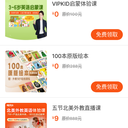
VIPKID启蒙体验课
在于，它能够激发孩子的想象力和创造力。动物
0
故事往往充满奇幻色彩，例如一只会说话的小兔
¥
原价100元
子、一只会飞的小鸟，这些角色和情节能够激发
孩子的想象力，让他们在阅读的过程中进入一个
免费领取
充满可能性的世界。这种想象力的培养，不仅有
助于孩子的语言学习，还能促进他们的思维发展
和创造力提升。 此外，少儿英语绘本还能帮助孩
100本原版绘本
子了解不同的文化和价值观。许多绘本中的动物
故事都蕴含着深刻的寓意，例如友谊、勇气、诚
0
¥
原价288元
实等。通过这些故事，孩子不仅能够学习英语，
还能在潜移默化中接受正面的价值观教育。这种
免费领取
双重作用，使得少儿英语绘本成为家庭教育中不
可或缺的一部分。 在数字化时代，少儿英语绘本
的形式也在不断创新。除了传统的纸质绘本，许
五节北美外教直播课
多绘本还结合了音频、动画等多媒体元素，为孩
子的学习提供了更加丰富的体验。例如，一些绘
9
¥
原价888元
本可以通过语音朗读功能，让孩子听到标准的英