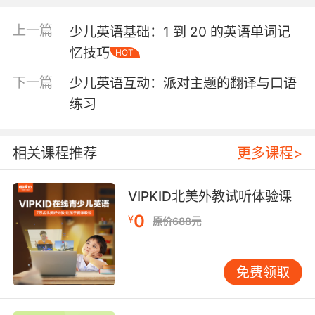
时，绘本中的插画也为单词的学习提供了视觉支
持，帮助孩子将单词与具体的形象联系起来，从
上一篇
少儿英语基础：1 到 20 的英语单词记
而加深记忆。 除了单词的学习，少儿英语绘本还
忆技巧
HOT
能帮助孩子掌握简单的句型和语法。通过动物角
色之间的对话，孩子可以接触到日常生活中的常
下一篇
少儿英语互动：派对主题的翻译与口语
用表达方式，例如“How are you?”“What’s this?”
练习
等。这些句型通常与故事情节紧密结合，让孩子
在阅读的过程中自然而然地理解其用法。此外，
绘本中的语言通常节奏明快，朗朗上口，这也有
相关课程推荐
更多课程>
助于孩子培养语感和发音能力。 对于家长来说，
选择适合孩子年龄和英语水平的绘本非常重要。
VIPKID北美外教试听体验课
对于初学者，可以选择单词量较少、句子结构简
0
单的绘本，例如以颜色、数字或常见动物为主题
¥
原价688元
的绘本。随着孩子英语能力的提升，可以逐渐引
入情节更复杂、语言更丰富的绘本。家长在陪伴
免费领取
孩子阅读时，可以通过提问、互动等方式，帮助
孩子更好地理解故事内容，并鼓励他们尝试用英
语表达自己的想法。 少儿英语绘本的另一个优势