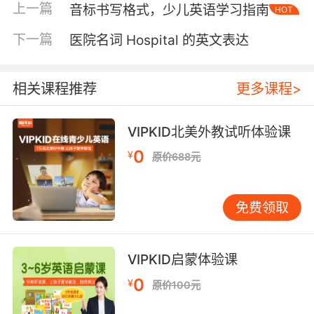
上一篇
音标书写格式，少儿英语学习指南
HOT
院）：提供全方位的医疗服务 Teaching
Hospital（教学医院）：与医学院校合作，培养
下一篇
医院名词 Hospital 的英文表达
医疗人才 Specialty Hospital（专科医院）：专
注于特定领域，如眼科医院、肿瘤医院等 在
hospital中，常见的科室和部门包括：
相关课程推荐
更多课程>
Emergency Room (ER)：急诊室 Outpatient
Department (OPD)：门诊部 Intensive Care
VIPKID北美外教试听体验课
Unit (ICU)：重症监护室 Operating Room
0
¥
原价688元
(OR)：手术室 了解这些术语有助于在就医时准确
表达需求。例如，当需要急诊时，可以说：I
need to go to the emergency room
免费领取
immediately. 三、Hospital相关场景实用表达 在
hospital就医时，掌握一些常用表达至关重要。
以下是一些实用场景对话： 挂号： I’d like to
VIPKID启蒙体验课
make an appointment with a cardiologist. Is
0
¥
原价100元
this the registration desk?