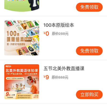
描述症状： I’ve been having chest pain for
免费领取
two days. I feel dizzy and nauseous.
询问治疗： What’s the treatment plan for my
100本原版绘本
condition? Do I need to be hospitalized?
0
¥
原价288元
办理住院： I need to be admitted to the
hospital. Which ward will I be staying in?
免费领取
出院手续： When can I be discharged from
the hospital? Do I need to take any
medication after leaving the hospital?
五节北美外教直播课
四、Hospital与医疗体系的关系 在英语国家，
9
¥
原价888元
hospital是医疗体系的重要组成部分。以美国为
例，hospital可以分为： Public Hospital（公立
立即购买
医院）：由政府资助，服务大众 Private
Hospital（私立医院）：由私人机构运营，通常