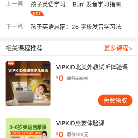
上一篇
孩子英语学习：'Bun' 发音学习指南
式进行学习。例如，抽到/i:/的卡片，孩子需要发
出这个音，并说出包含这个音的单词。通过游
HOT
戏，孩子可以在轻松愉快的氛围中掌握音标。
下一篇
孩子英语启蒙：26 字母发音学习法
音标歌曲 音乐是儿童学习的好帮手，通过音标歌
曲，孩子可以更轻松地记忆音标。家长可以选择
一些简单的音标歌曲，让孩子跟着唱。例如，
相关课程推荐
更多课程>
《音标歌》通过旋律和歌词，帮助孩子记住每个
音标的发音。通过反复听唱，孩子可以逐渐掌握
VIPKID北美外教试听体验课
音标。
音标拼读练习 音标拼读是掌握音标的关键，通过
0
¥
原价688元
拼读练习，孩子可以更好地理解音标与单词之间
的关系。家长可以选择一些简单的单词，让孩子
免费领取
进行音标拼读。例如，cat的音标是/kæt/，孩子
需要将/k/、/æ/、/t/三个音标拼读出来。通过反
复练习，孩子可以逐渐掌握音标拼读技巧。
VIPKID启蒙体验课
音标与单词结合 将音标与单词结合，可以帮助孩
子更好地记忆音标。家长可以选择一些常用的单
0
¥
原价100元