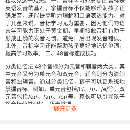
松攻克这一难关。 一、音标学习的重要性 音标是
英语发音的基石，掌握音标不仅能够帮助孩子正
确发音，还能提高听力理解和口语表达能力。对
于儿童来说，音标学习尤为重要，因为他们的语
言学习能力正处于黄金期，早期接触音标有助于
形成正确的发音习惯，避免日后出现发音错误。
此外，音标学习还能帮助孩子更好地记忆单词，
提高学习效率。 二、48音标速成技巧
分类记忆法 48个音标分为元音和辅音两大类，其
中元音又分为单元音和双元音，辅音则分为清辅
音和浊辅音。通过分类记忆，孩子可以更系统地
掌握音标。例如，单元音包括/i:/、/ɪ/、/e/等，双
元音包括/eɪ/、/aɪ/、/ɔɪ/等。家长可以引导孩子
将音标分类记忆，逐步掌握。
展开更多
音标卡片游戏 利用音标卡片进行游戏，可以增加
学习的趣味性。家长可以制作音标卡片，每张卡
片上写一个音标，让孩子通过抽卡片、配对等方