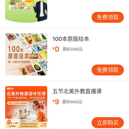
词，让孩子通过音标记忆单词。例如，apple的音
标是/ˈæpl/，孩子可以通过音标记忆这个单词。
免费领取
通过音标与单词的结合，孩子可以更轻松地掌握
音标。 三、音标学习的注意事项
循序渐进 音标学习需要循序渐进，家长不能急于
100本原版绘本
求成。对于儿童来说，先从简单的音标开始，逐
步增加难度。例如，先学习单元音，再学习双元
0
¥
原价288元
音和辅音。通过循序渐进的学习，孩子可以更好
地掌握音标。
免费领取
反复练习 音标学习需要反复练习，家长需要引导
孩子进行多次练习。例如，每天安排一定的时间
进行音标练习，通过反复练习，孩子可以逐渐掌
五节北美外教直播课
握音标。此外，家长还可以通过游戏、歌曲等方
式，增加练习的趣味性。
9
¥
原价888元
及时纠正 在音标学习过程中，孩子可能会出现发
音错误，家长需要及时纠正。例如，如果孩子
将/i:/发成/ɪ/，家长需要及时纠正，并引导孩子正
立即购买