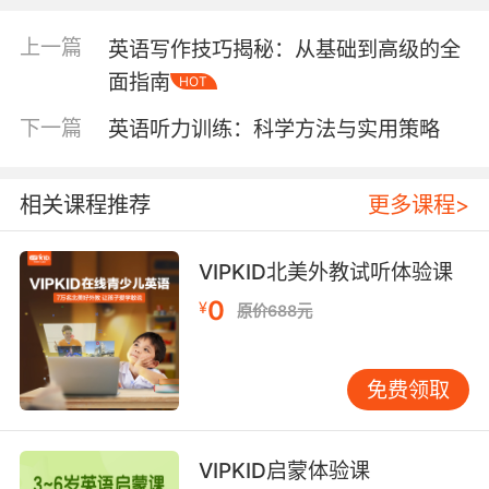
杂，但通过系统学习和反复练习，学习者可以逐
步掌握各种句型和时态，从而准确理解和表达思
上一篇
英语写作技巧揭秘：从基础到高级的全
想。 再者，培养阅读策略是提升英语文本学习效
面指南
HOT
率的有效途径。 阅读策略包括预测、略读、细读
和总结等。预测是指在阅读前根据标题、插图等
下一篇
英语听力训练：科学方法与实用策略
信息猜测文章内容，这有助于激发阅读兴趣和准
备相关知识。略读则是快速浏览文章，抓住主要
信息，适用于时间紧迫或需要快速了解文章大意
相关课程推荐
更多课程>
的情况。细读则是逐字逐句地阅读，深入理解文
章的细节和内涵。总结则是在阅读后对文章进行
VIPKID北美外教试听体验课
概括和反思，巩固所学知识。通过灵活运用这些
0
¥
策略，学习者可以显著提高阅读效率和理解能
原价688元
力。 此外，写作是英语文本应用的重要环节。 写
作不仅是对所学知识的检验，更是提升语言表达
免费领取
能力的有效途径。在写作过程中，学习者应注意
文章结构的合理性、语言的准确性和逻辑的严密
性。通过模仿优秀范文、进行写作练习和接受反
VIPKID启蒙体验课
馈，学习者可以逐步提高写作水平。同时，写作