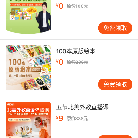
0
¥
也是一个创造性思维的过程，鼓励学习者大胆表
原价100元
达自己的观点和想法，从而培养独立思考和创新
能力。 最后，实践是英语文本学习与应用的最终
免费领取
目标。 无论是阅读、写作还是口语交流，实践都
是检验学习成果的最佳方式。学习者应积极参与
各种英语活动，如英语角、辩论赛、演讲比赛
100本原版绘本
等，通过实际应用来巩固所学知识。此外，利用
0
¥
现代科技手段，如在线课程、语言学习软件等，
原价288元
也可以为学习者提供丰富的学习资源和实践机
会。通过不断实践，学习者可以逐步克服语言障
免费领取
碍，提升英语应用能力。 在英语文本学习中，文
化背景的了解同样不可忽视。 语言是文化的载
体，英语文本中往往蕴含着丰富的文化信息。了
五节北美外教直播课
解英语国家的历史、风俗、价值观等，有助于学
9
¥
习者更深入地理解文本内容，避免文化误解。例
原价888元
如，英语中的许多成语、谚语都源于特定的文化
背景，只有了解这些背景，才能准确理解其含