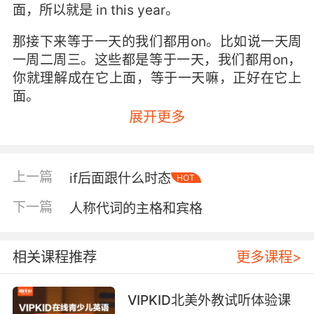
面，所以就是 in this year。
那接下来等于一天的我们都用on。比如说一天周
一周二周三。这些都是等于一天，我们都用on，
你就理解成在它上面，等于一天嘛，正好在它上
面。
展开更多
比如说on this day，on monday on tuesday。
好。小于一天的，比如说一分一秒一小时啊，我
们都叫at，比如说 at ten o’clock，at seven
上一篇
if后面跟什么时态
HOT
o’clock。这用的都是 at。
下一篇
人称代词的主格和宾格
所有的这一些唯独一个例外，那就是早中晚。我
们按照刚才的规律是不是得用at？可是这里我们
不用at，我们用的是in。
相关课程推荐
更多课程>
In the morning。in the afternoon。in the
VIPKID北美外教试听体验课
evening。所有这些当中只有一个例外。刚好就