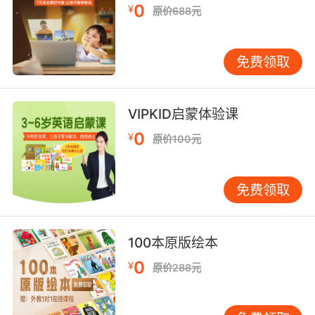
是 morning。afternoon。evening。我们用的是
0
¥
原价688元
in。你记住了吗？
免费领取
VIPKID启蒙体验课
0
¥
原价100元
免费领取
100本原版绘本
0
¥
原价288元