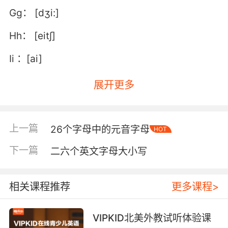
Gg： [dʒi:]
Hh： [eit∫]
Ii ：[ai]
Jj ：[dʒei]
展开更多
Kk ：[kei]
Ll ：[el]
上一篇
26个字母中的元音字母
HOT
Mm： [em]
下一篇
二六个英文字母大小写
Nn ：[en]
相关课程推荐
更多课程>
Oo： [əu]
VIPKID北美外教试听体验课
Pp： [pi:]