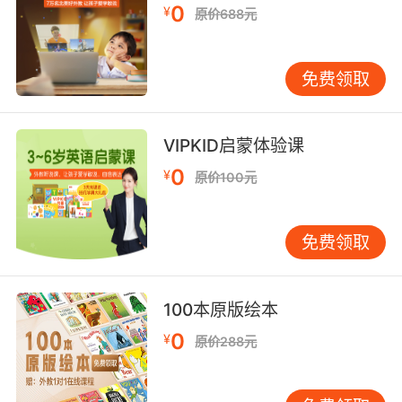
0
¥
原价688元
Qq ：[kju:]
Rr ：[ɑ:]
免费领取
Ss： [es]
VIPKID启蒙体验课
Tt ：[ti:]
0
¥
原价100元
Uu ：[ju:]
Vv： [vi:]
免费领取
Ww： [′d∧blju:]
Xx： [eks]
100本原版绘本
0
¥
原价288元
Yy ：[wai]
Zz ：[zi:]