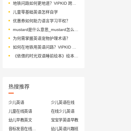
地铁问路如何更地道？VIPKID 跨文化沟通术
儿童零基础英语怎样自学
优惠券如何助力语言学习平权？
mustard是什么意思_mustard怎么读_音标ˈmʌstəd
为何需掌握英语宠物护理术语？
如何在地铁用英语问路？VIPKID 实用指南
《依偎的时光双语睡前绘本》绘本简介
热搜推荐
少儿英语
少儿英语在线
儿童在线英语
在线少儿英语
幼儿早教英文
宝宝学英语早教
音标发音在线试听
幼儿英语兴趣班