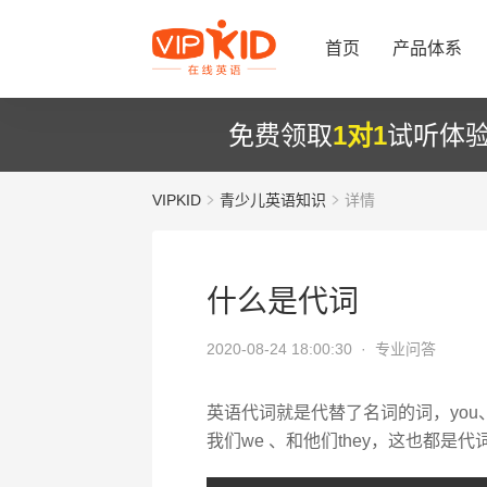
首页
产品体系
免费领取
1对1
试听体
VIPKID
青少儿英语知识
详情
什么是代词
2020-08-24 18:00:30 ·
专业问答
英语代词就是代替了名词的词，you
我们we 、和他们they，这也都