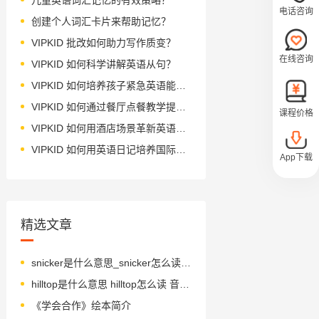
电话咨询
创建个人词汇卡片来帮助记忆？
VIPKID 批改如何助力写作质变？
在线咨询
VIPKID 如何科学讲解英语从句？
VIPKID 如何培养孩子紧急英语能力？
VIPKID 如何通过餐厅点餐教学提升少儿英语应用能力？
课程价格
VIPKID 如何用酒店场景革新英语教学？
VIPKID 如何用英语日记培养国际化人才？
App下载
精选文章
snicker是什么意思_snicker怎么读_音标'snɪkə(r)
hilltop是什么意思 hilltop怎么读 音标ˈhɪltɒp
《学会合作》绘本简介