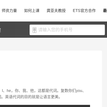
师资力量
如何上课
龚亚夫教授
ETS官方合作
最
验
、I、he，你、我、他，这都是代词。复数你们you、
是代词。英语代词的目的就是让语言更美。