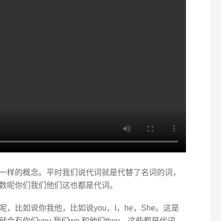
一样的概念。平时我们说代词就是代替了名词的词，
数呢你们我们他们这也都是代词。
，比如说你我他，比如说you，I，he，She。这是
有你们you 我们we 和他们they，这些都是代词。