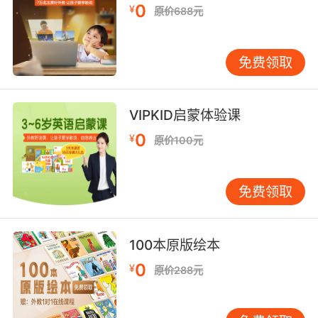
就去，如果有了两个人呢，那么原来那个动词呢
0
¥
原价688元
就还是要保留，那他如果有一个儿子那就儿子去
当兵，那他如果有两个儿子呢，那就小儿子去当
兵那么前两个也都不去，所以我们都说只变一
免费领取
个，只变一个记住这个规则，can后面的动词形
式一定用动词原形。
VIPKID启蒙体验课
0
¥
原价100元
免费领取
100本原版绘本
0
¥
原价288元