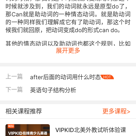
时候就涉及到，我们的动词就永远是原型do了，
那Can就是助动词的一种情态动词。就是助动词
的一种同样我们理解成它有了助动词，那这个时
候我们就回原，把动词变成do的形式can do。
其他的情态动词以及助动词也都这个规则，比如
展开更多
说can do 、could do、may do 、might do、
will do 、would do等等。
这都是do动词原形，我在讲课的时候还经常用这
上一篇
after后面的动词用什么时态
HOT
样一个小的比喻，那就是说、一个国家要征兵。
那这个时候每家每户要派一个男人去当兵那这个
下一篇
英语句子结构分析
时候如果家庭里边的这个父亲他没有孩子，就是
一个男人普通的丈夫，那这个时候他就要去当兵
相关课程推荐
更多课程>
了，但这个时候如果他有一个儿子呢，那我们就
可以说他儿子就去当兵了，这个时候父亲就不用
去了，这个时候我们就理解成只有一个人那么他
VIPKID北美外教试听体验课