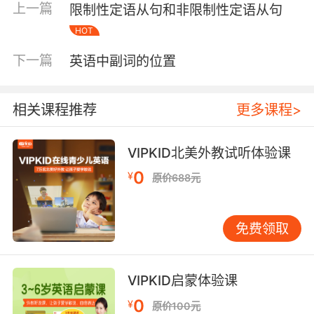
上一篇
限制性定语从句和非限制性定语从句
简单地、dull—dully 迟钝地，呆滞地、full—
HOT
fully 完全地，全部地等。
下一篇
英语中副词的位置
常见的形容词单词如下：
相关课程推荐
更多课程>
VIPKID北美外教试听体验课
0
¥
原价688元
免费领取
VIPKID启蒙体验课
0
¥
原价100元