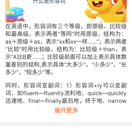
在英语中，形容词有三个等级，即原级、比较级
和最高级。表示两者“等同”时用原级，结构为：
as＋原级＋as，表示“xx和xx一样……”；表示两者
“比较”时用比较级，结构为：比较级＋than，表
示“A比B更……；比较级前面可以加上表示具体数
量差别的结构,表示具体“大多少”，“小多少”，“长
多少”，“短多少”等。
同时，形容词变副词：1）形容词+ly可以变副
词，如fluent—fluently流利地、quick—quickly
迅速地、final—finally最后地，终于地、narrow
—narrowly 狭隘地，狭窄地、bright—brightly
展开更多
明亮地、smooth—smoothly顺利地，平坦地
等；2）以(l)e 结尾的 去e + y，如terrible—
terribly糟糕地、simple ----simply 仅仅；只；