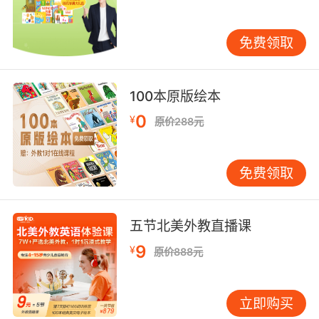
免费领取
100本原版绘本
0
¥
原价288元
免费领取
五节北美外教直播课
9
¥
原价888元
立即购买