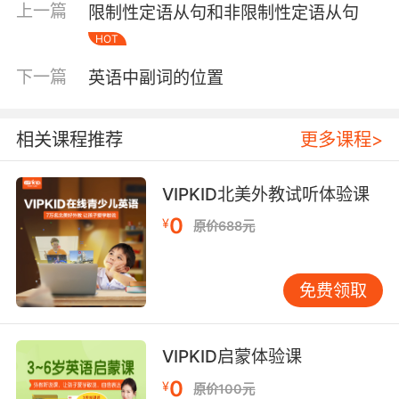
上一篇
限制性定语从句和非限制性定语从句
HOT
下一篇
英语中副词的位置
相关课程推荐
更多课程>
二、序数词是由基数词转变而来的，具体口诀如
VIPKID北美外教试听体验课
下： 基变序，有规律， 词尾—th加上去; 1，2，
0
¥
原价688元
3，特殊记； 词尾字母t,d,d (first, second, third
) 8少t, 9减e;(eight — eighth nine—ninth) ve要
用f 替； (five —fifth twelve— twelfth) 见y 变
免费领取
成 i和e ， 再加 th 莫忘记； (twenty –
twentieth) 若要遇到几十几， 只变个位就可以。
(forty –four ----- forty –fouth)
VIPKID启蒙体验课
0
¥
原价100元