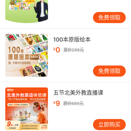
免费领取
100本原版绘本
三、序数词的用法。 a.用来表示时间，例如：
0
2008 年2 月28 日可以表示为February 28th，
¥
原价288元
2008； b.用来表示顺序，例如：He is always
the first one to clean the school.他总是第一个
免费领取
到学校打扫卫生； c.用来表示楼层例如：He
lives alone on the fifteenth floor.他独自住在第
十五楼。
五节北美外教直播课
四、句法功能。 序数词在句中可作主语、宾语、
9
¥
原价888元
定语、表语、同位语与状语。 1）The eleventh
is better than the twelfth. 第十一个比第十二个
要好。（作主语） 2）She chose the
立即购买