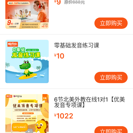
9
¥
原价888元
立即购买
零基础发音练习课
10
¥
立即购买
6节北美外教在线1对1【优美
发音专项课】
1022
¥
立即购买