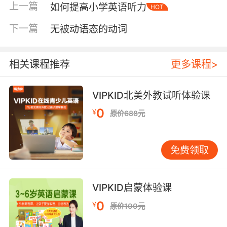
明： 1.The professor who lectured yesterday
上一篇
如何提高小学英语听力
HOT
is from Nanjing University. 昨天来做演讲的教
下一篇
授来自南京大学。（该从句运用了一般过去时）
无被动语态的动词
2.The professor who is lecturing now is from
相关课程推荐
更多课程>
Nanjing University. 现在正在演讲的教授来自南
京大学。（该从句运用了现在进行时）
VIPKID北美外教试听体验课
3.The professor who will lecture tomorow is
0
¥
from Nanjing University. 明天要来演讲的教授来
原价688元
自南京大学。（该从句运用了一般将来时）
免费领取
归根到底，在英语当中的复合句当中的主句和从
句之间的时态的根本是取决于说话人的表达意图
和所要表达的意思当中的内在逻辑。在绝大多数
VIPKID启蒙体验课
的情况下，在写复合句时要照顾到从主从句两者
之间的相互关系，来采用最合适的时态。
0
¥
原价100元