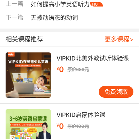
上一篇
如何提高小学英语听力
HOT
最后，很多家长会喜欢让孩子复述讲过的故事，
下一篇
无被动语态的动词
孩子不一定有兴趣，可以选择‘聊’书的方式，对书
中的内容或者孩子感兴趣的细节进行分析、讨
论，这样孩子可以感受到原来我的话也很重要，
相关课程推荐
更多课程>
从而更乐于读书更愿意沟通。
如何让孩子爱上读书，重要的不是一份份标准的
VIPKID北美外教试听体验课
满分答卷，而是通过读书的方式让孩子获得知识
0
¥
原价688元
的同时，拥有沟通交流的能力，从而使得读书变
成一件良性循环有趣的事情。从读书到爱读书到
爱动脑爱探索的过程。如何让孩子爱上读书，家
免费领取
长们以身作则也很重要哦，适当放下工作、放下
手机，以积极的状态以榜样的姿态去陪伴与引导
孩子。
VIPKID启蒙体验课
0
¥
原价100元