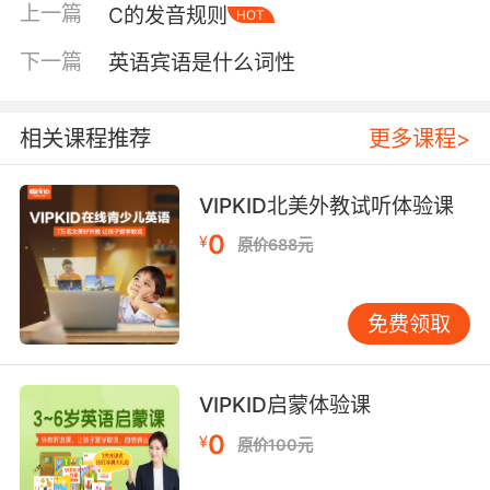
上一篇
C的发音规则
HOT
下一篇
英语宾语是什么词性
相关课程推荐
更多课程>
VIPKID北美外教试听体验课
0
¥
原价688元
免费领取
VIPKID启蒙体验课
0
¥
原价100元