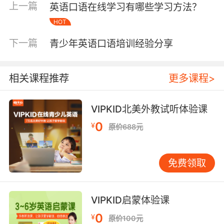
习。在学习频次上，家长要根据自己孩子的英语
上一篇
英语口语在线学习有哪些学习方法？
水平以及孩子的理解能力来制定孩子的学习频
HOT
次。太多的学习会造成孩子的英语学习“夹生饭”
的想象，孩子还没有消化了之前学习的知识就马
下一篇
青少年英语口语培训经验分享
上又学习了新的知识。太少的学习，又会浪费了
孩子宝贵的时间。只有根据孩子的学习的理解程
相关课程推荐
更多课程>
度和吸收能力，选择适合孩子的英语学习频次才
能对孩子的英语学习有所帮助。
VIPKID北美外教试听体验课
0
¥
原价688元
第二要注意学习的方法。每个孩子都有自己的性
格，在学习方法上也不是所有的学习方法都适用
免费领取
于自己的孩子。家长可以根据孩子平常学习中遇
到的问题，来针对性的改变孩子的学习方法。例
如，有的孩子总是粗心大意做错题目，家长就可
VIPKID启蒙体验课
以从小事上就培养孩子细心的习惯；有的孩子理
解能力比较差，家长就应该在课后让孩子多练习
0
¥
原价100元