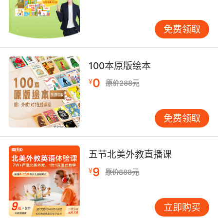
学习过的内容，帮助孩子完全掌握学习过的内容
等等。
免费领取
其实每一个孩子在学习上都会遇到一些问题，幼
100本原版绘本
儿英语在线学习上也不例外，家长要在充分了解
0
¥
原价288元
自己孩子的基础上，不断改善孩子的学习方法和
学习习惯，孩子的英语成绩就能有所提高。
免费领取
五节北美外教直播课
9
¥
原价888元
立即购买