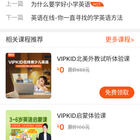
上一篇
为什么要学好小学英语
HOT
下一篇
英语在线-你一直寻找的学英语方法
相关课程推荐
更多课程>
VIPKID北美外教试听体验课
0
¥
原价688元
如今有很多线上幼儿英语的教育机构非常不错，
这种线上平台比线下的教育机构理念更先进，他
免费领取
们的外教发音很纯正，对于刚刚接触英语的幼儿
来说非常有利，并且他们的教学方式更吸引人，
有很多的场景、音乐、游戏等都是非常吸引小朋
VIPKID启蒙体验课
友的，虽然是线上的幼儿教育机构，但是会帮助
0
¥
原价100元
家长和孩子共同学习，这样就会有学习英语的语
言环境了，长时间的环境渗透会让孩子爱上学习