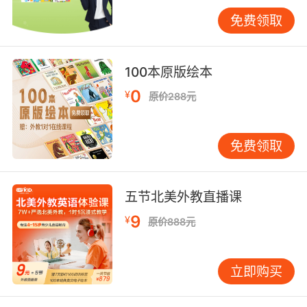
英语，非常值得家长们选择适合自己孩子的线上
免费领取
机构，让孩子从小不出家门就能轻松学习幼儿英
语。
100本原版绘本
0
¥
原价288元
免费领取
五节北美外教直播课
9
¥
原价888元
立即购买