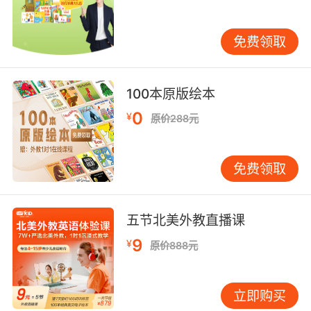
免费领取
之后就是教学模式，教学模式实质上没有好坏之
分，就看适不适合孩子了。在这一方面大部分的
在线少儿英语都是外教一对一的教学，没什么差
100本原版绘本
别。但是在课程的安排上会有细微得差别，有的
0
¥
在线少儿英语机构会使用完整的学习闭环，提高
原价288元
孩子的英语学习效率。在课前有预习视频帮助孩
子了解即将要学习的内容，课后也有在线作业，
免费领取
帮助孩子梳理英语重点知识，提高孩子的英语学
习效率。
五节北美外教直播课
9
¥
原价888元
其实无论给孩子选择哪家在线少儿英语学习机
构，只要孩子能保持学习英语的兴趣，坚持学习
就一定会有所收获。
立即购买