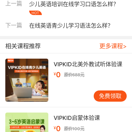
上一篇
少儿英语培训在线学习口语怎么样？
HOT
下一篇
在线英语青少儿学习语法怎么样？
相关课程推荐
更多课程>
VIPKID北美外教试听体验课
0
¥
原价688元
首先是师资力量，优质的教师是孩子英语学习效
果的重要保证。所以家长要选择拥有纯正英语发
音的外教，因为在孩子的英语学习中会和外教有
免费领取
很多的交流，外教的英语发音直接会影响孩子的
英语发音水平和英语口语水平。而且优质的外教
VIPKID启蒙体验课
也会用科学的方法引导孩子学习英语，激发孩子
的英语学习兴趣，让孩子爱上英语学习。
0
¥
原价100元