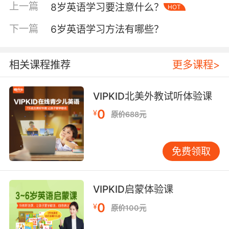
尽管大家都知道学习英语的过程是比较复杂的，
上一篇
8岁英语学习要注意什么？
HOT
但是幼儿在7岁之前就可以轻松掌握一种或者是多
种语言。从小学习第二种语言的话是非常有助于
下一篇
6岁英语学习方法有哪些？
孩子大脑皮层听觉神经的发育的，也对孩子智力
以及综合能力的提升有帮助。其实孩子们从小学
相关课程推荐
更多课程>
习第二种语言对于他们的成长发育也是非常有效
的，所以学习英语不仅仅是为了应对学校的考
试，更是为了孩子可以更加健康茁壮地成长和进
VIPKID北美外教试听体验课
步。
0
¥
原价688元
免费领取
研究表明孩子越小他们自然就可以更加容易地学
会一种语言，年纪的不断增长是会给学习者掌握
口音和语法增加一定难度的。所以7岁孩子学习不
VIPKID启蒙体验课
仅仅可以让他们轻松完成学校的英语课程，更是
0
可以很好地培养孩子们学习英语的兴趣和好习
¥
原价100元
惯。