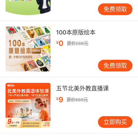
免费领取
7岁英语学习的方式如下：
100本原版绘本
一是母语式的学习环境
0
¥
原价288元
7岁孩子学习英语不一定非要课本，没有字母和音
标都是可以的，重要的是语言环境的营造。建议
免费领取
家长们可以在家多播放一些英文相关的音乐、歌
谣以及故事等等，让孩子们熟悉自己要学习的语
言，这样他们就可以在轻松愉快的氛围中学习这
五节北美外教直播课
门语言了。
9
¥
原价888元
二是感官式的学习方法
立即购买
老师或者是家长可以通过视觉、嗅觉、听觉、触