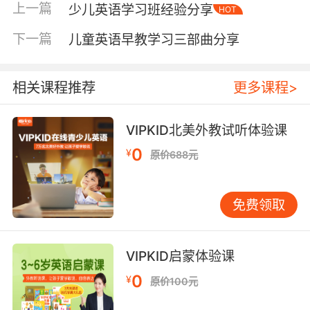
了，可以更加自由地和世界进行对话，他们在自
上一篇
少儿英语学习班经验分享
HOT
己的人生道路选择上也会更加自由。少儿学好英
语也助于他们成长为一个内心自由、丰富并且具
下一篇
儿童英语早教学习三部曲分享
有博雅精神的世界公民，那么建议大家在开始学
习的时候选择优秀的读本、音频或者是视频，最
相关课程推荐
更多课程>
好是以孩子自己的兴趣和爱好为导向让孩子的英
语学习就如同学习母语一样自然简单。要知道好
的绘本、读物不仅可以让孩子更好地学习英语，
VIPKID北美外教试听体验课
更是可以扩大孩子的国际视野，还可以构建孩子
0
¥
原价688元
的格局和正确的价值观。
免费领取
少儿学英语相关问题之单阅读不背单词不学习语
法可以吗？
VIPKID启蒙体验课
其实对于大部分的孩子来说在幼儿和小学阶段，
0
¥
原价100元
他们学习英语就是要进行大量的听、大量的读，