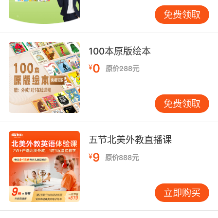
让孩子的耳朵熟悉这门语言也能激发他们学习英
语的兴趣。尤其是孩子年龄小的时候他们有着学
免费领取
习母语一样的学习英语的优势，也就是说单单靠
大量的听、读就可以潜移默化地习得这门语言。
100本原版绘本
当然除了阅读之外单词也是要背诵的，英语学习
自然是离不开词汇量的支撑。在有了一定的基础
0
¥
原价288元
之上来学习语法知识，循序渐进、从易到难才是
学习英语的正确打开方式。
免费领取
少儿学英语相关问题之如何进行习得式的英语学
五节北美外教直播课
习？
9
¥
原价888元
建议家长们可以引导孩子听原版的书，最好是孩
子感兴趣的故事书籍，也可以是一些有趣经典的
立即购买
英文动画，无论是迪尼斯还是BBC的纪录片都可
以，它们都是学习英语的好素材。