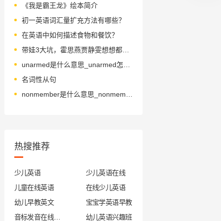
《我是霸王龙》绘本简介
初一英语词汇量扩充方法有哪些？
在英语中如何描述食物和餐饮？
带娃3大坑，霍思燕贾静雯想想都头疼，你经历过吗？
unarmed是什么意思_unarmed怎么读_音标ʌnˈɑ-md
名词性从句
nonmember是什么意思_nonmember怎么读_音标ˌnɒn'membə
热搜推荐
少儿英语
少儿英语在线
儿童在线英语
在线少儿英语
幼儿早教英文
宝宝学英语早教
音标发音在线试听
幼儿英语兴趣班