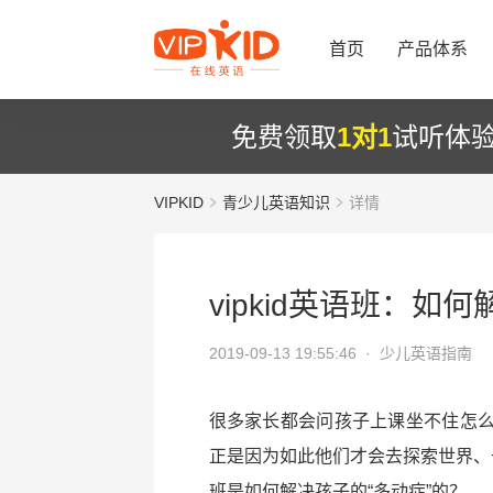
首页
产品体系
免费领取
1对1
试听体
VIPKID
青少儿英语知识
详情
vipkid英语班：如
2019-09-13 19:55:46 ·
少儿英语指南
很多家长都会问孩子上课坐不住怎
正是因为如此他们才会去探索世界、去
班是如何解决孩子的“多动症”的？