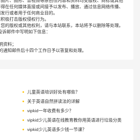
、图片、图形、音视频等原创性内容和资料均受版权、商标或其他
不得在任何媒体直接或间接予以发布、播放、通过信息网络传播、
制发行或者用于任何商业目的。
诺积极打击版权侵权行为。
了您的版权或其他权利，请与本站联系，本站将予以删除等处理。
请您在投诉邮件中写明如下信息：
明资料；
的通知邮件后十四个工作日予以答复和处理。
儿童英语培训好处有哪些？
关于英语自然拼读法的详解
vipkid一年收费有多少？
vipkid少儿英语在线教育教你用英语进行垃圾分类
vipkid少儿英语多少钱一节课？