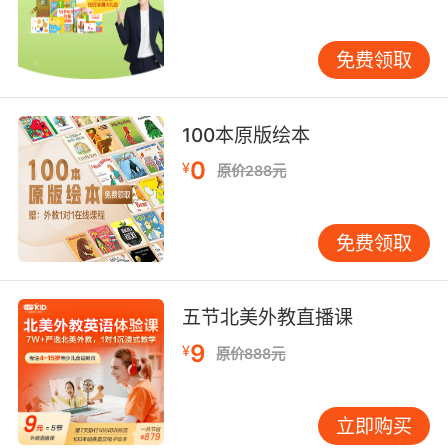
大，有的低的吓人，有的高的离谱。这时就要参
考课时量来选择了，基本上三单元四十八节左右
的课时量比较合适，选择时可以咨询在线平台的
免费领取
工作人员。有的平台还推出免费的试听课，不要
错过。
100本原版绘本
0
¥
原价288元
有的小学英语在线口语平台会赠送一些英语音频
资料，这些资料对于学习口语也很有帮助。让孩
免费领取
子听着英文儿歌起床，讲着英文故事入睡，口语
日积月累中自然得到提高。
五节北美外教直播课
9
¥
原价888元
立即购买