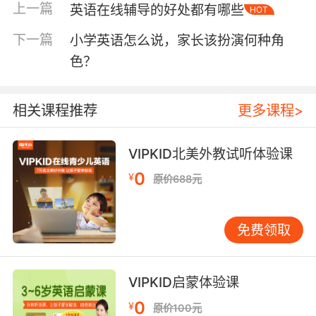
上一篇
英语在线辅导的好处都有哪些
HOT
多得之选了。因此衡量一家平台是否优质，看它
提供的外教国籍和外教数量是一个重要参考标
下一篇
小学英语怎么说，家长该扮演何种角
准。
色？
相关课程推荐
更多课程>
VIPKID北美外教试听体验课
0
¥
原价688元
免费领取
VIPKID启蒙体验课
小学英语在线口语的收费标准各家平台也差别很
0
¥
原价100元