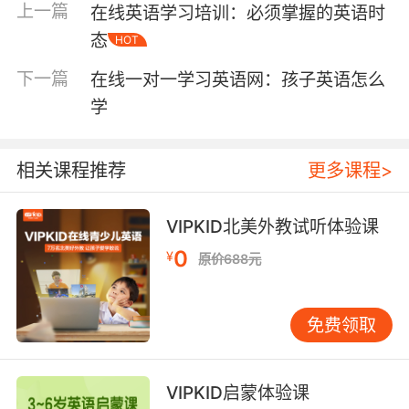
就是自己的经济能力。选择一家适合自己、适合
上一篇
在线英语学习培训：必须掌握的英语时
自己孩子的机构，既不会给自己带来很大的经济
态
HOT
负担，也不会让孩子有任何的学习压力。
下一篇
在线一对一学习英语网：孩子英语怎么
学
在线英语培训价格多少合适其次要看机构的教学
情况
相关课程推荐
更多课程>
一是教材的选用：孩子的英语学习肯定是离不开
VIPKID北美外教试听体验课
英语教材的，所以机构的教材选用也是非常重要
的一个方面。机构选用的教材其内容要符合孩子
0
¥
原价688元
的学习特点，难易程度要适中更好地被孩子们接
受。无论是引进国外原版的教材，还是机构自主
研发的教材都应该符合这些特点、才能为孩子的
免费领取
英语学习带来更加有效的帮助。
VIPKID启蒙体验课