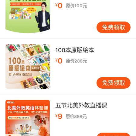
0
¥
二是教学模式：机构的教学模式在很大程度上决
原价100元
定了孩子们的学习成果，现在线上英语培训机构
采用的教学模式大都是一对一、这样的教学模式
免费领取
其针对性是非常强的，孩子遇到任何问题都可以
得到老师及时的解答。同时孩子与老师之间的交
流互动也会更加频繁，那么孩子的英语听力和口
100本原版绘本
语也会得到更加有效的提升。
0
¥
原价288元
三是教学水平：主要就是看老师的教学水平如
免费领取
何，包括老师专业知识技能、口语水平以及教学
经验等等，优秀的老师才能更好地根据孩子的特
点因材施教，以帮助孩子更好地学习英语。
五节北美外教直播课
9
¥
原价888元
在线英语培训价格多少合适最后要告诉大家的