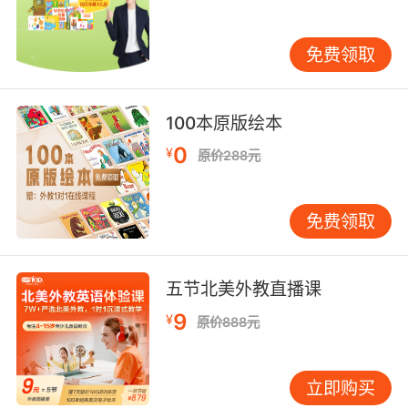
扬和鼓励对孩子的学习也是很有帮助的。
免费领取
儿童英语学习方法第三点、看英文动画或者电影
100本原版绘本
看孩子喜欢的英文动画或者是电影是一种有趣的
方式，也是一种非常有效的方式。通过这样的方
0
¥
原价288元
式可以有效扩大孩子的英语词汇量，并且也可以
从演员的台词中感受英语的语感。像是《小猪佩
奇》、《超级飞侠》这样的动画，《冰血奇
免费领取
缘》、《疯狂动物城》这样的动画是很受小孩子
欢迎的。
五节北美外教直播课
9
¥
原价888元
儿童英语学习方法最后一点听英文歌，孩子们对
旋律欢快的歌谣总是感兴趣的，每天听一些英文
立即购买
歌谣对孩子的听力帮助也是很大的。