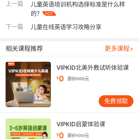
欲，慢慢的变被动学习为主动积极的学习。所以
上一篇
儿童英语培训机构选择标准是什么样
想要学好英语首先是要培养孩子的兴趣的，也就
的？
HOT
是“要我学”和“我要学”的重要区别，自己喜欢的事
情就容易坚持下去，而不喜欢的事情是很难坚持
下一篇
儿童在线英语学习攻略分享
下去的。只要孩子找到学习英语的最大动力，那
么也就开启了迈向成功学习的第一步。
相关课程推荐
更多课程>
VIPKID北美外教试听体验课
儿童英语学习方法第二点、大胆说英语
0
¥
原价688元
大多数孩子之所以说不好英语就是因为怕说不
好，想要学会英语肯定是要丢掉这样的恐惧的，
大胆开口说英语才能练好自己的口语。一般来说
免费领取
想要练好英语口语也是没有捷径的，通过多说多
练才能说的更加熟练，也就是我们所说的“熟能生
巧”，也就是要将自己学习的部分一遍一遍地练
VIPKID启蒙体验课
习。家长们也要鼓励孩子大胆说英语，多一些表
0
¥
原价100元