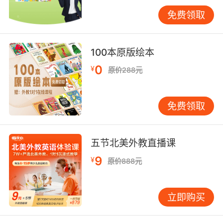
试了。
免费领取
儿童英语学习的
提高阶段
100本原版绘本
这个阶段孩子的听力词汇和书面词汇基本可以达
0
¥
原价288元
到
4000，孩子已经可以享受英语学习的乐趣了，那么就要
鼓励孩子多开口，学习一些演讲方面的技巧，对于他们的
免费领取
听说读写都有很大的提升。
五节北美外教直播课
9
¥
原价888元
立即购买