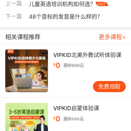
上一篇
儿童英语培训机构如何选？
HOT
触、多听，进入一段沉默期之后孩子自然就可以开口简单
地输出了。
下一篇
48个音标的发音是什么样的？
儿童英语学习的
入门阶段
相关课程推荐
更多课程>
5岁左右的孩子就可以入门学习英语了，这一阶段可以每天
安排固定的时间和孩子一起学习，并且也要继续进行听力
词汇的输入，可以采用一些分级读物来扩展词汇量。当然
VIPKID北美外教试听体验课
也可以引导孩子开口输出简单的句子，家长们可以带着孩
0
¥
子看一些简单的英文动画，然后与孩子一起模仿其中的人
原价688元
物对话。并且也可以开始学习自然拼读，让孩子学习一些
简单的拼读规则，为后面记忆单词、书写单词打基础。
免费领取
儿童英语学习的
全面学习阶段
7岁左右进入英语的全面学习阶段，这个阶段的孩子已经开
VIPKID启蒙体验课
始接受学校的英语学习了，对于他们来说有拼写的需求，
可以和学校英语相结合学习来满足考试的需求。另一方面
0
¥
原价100元
也要继续提升孩子学习英语的能力，加大听力的输入并且
英语阅读方面也要加强，高阶段的分级阅读都可以开始尝