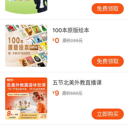
免费领取
那么VIPKID是怎么上课的呢？
100本原版绘本
VIPKID采用的翻转式的课堂模式，可以很好地锻
炼学生们的自主学习能力。
0
¥
原价288元
课前3~8分钟预习视频的时间，视频都是由
VIPKID的外教老师亲自录制的，真人与动画相结
免费领取
合可以很好地调动起孩子的学习积极性。
课中有25/50分钟的北美外教一对一在线课程，
五节北美外教直播课
优质的北美外教可以给孩子带来更加纯正的英语
9
¥
原价888元
输入，强互动的课堂可以让孩子思考的更多、输
出的更多。
立即购买
课后也会有加强巩固学习的环节，帮助孩子复习
知识。