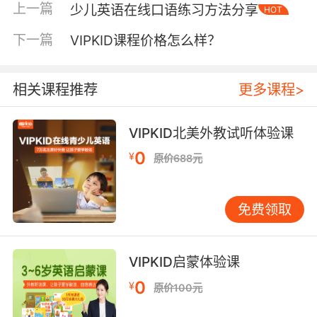
上一篇
少儿英语在线口语练习方法分享
HOT
为每个孩子的英语水平和学习需求是不一样，那
么自然需要学习的课程也是不一样的，家长根据
下一篇
VIPKID课程价格怎么样？
孩子的真实情况来进行选择即可，当然也可以让
VIPKID的专业课程顾问来为大家推荐。
相关课程推荐
更多课程>
VIPKID北美外教试听体验课
看完了VIPKID多少钱一节课之后，不少人就会问
了VIPKID的课程贵不贵？
0
¥
原价688元
首先家长们要知道的是孩子的学习并不是超市中
的商品，也就是说不能用贵不贵来进行衡量，当
免费领取
然也不说贵的课程就是教的好的，便宜的课程就
是教的不好的。家长们不能这样来衡量教育的质
量，当然挑选课程是要根据孩子的学习需求来
VIPKID启蒙体验课
的，更是要结合自己的经济承受能力来进行选
0
¥
原价100元
择。