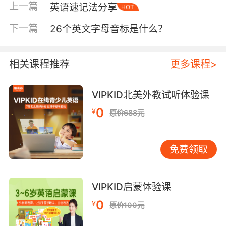
比如My name is Li lei and English name is
上一篇
英语速记法分享
HOT
Tom意思就是我的名字是李磊、我的英文名字是
下一篇
26个英文字母音标是什么？
Tom。
相关课程推荐
更多课程>
英文自我介绍之后就是介绍自己的年龄了，像是
小学生们学过的简单的对话，问年龄的一般会问
VIPKID北美外教试听体验课
How old are you（你多大了），而回答的话就是
0
¥
原价688元
I am 10 years old（我今年10岁了）。那么我们
在介绍自己年龄的时候就可以直接表达了，比如I
am 10 years ago and I am from Beijing（我今
免费领取
年10岁了、我来自北京），Nice to meet
you（很高兴认识大家）。
VIPKID启蒙体验课
0
¥
原价100元
英文自我介绍接着就是描述自己的性别以及所在