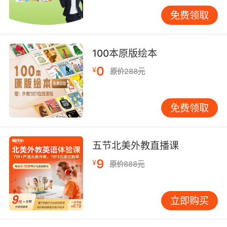
的班级，当然也可以适当加一些形容自己性格特
点的词，比如I am a boy（我是一个男孩），I
免费领取
am in Class 3, Grade 2（我在二年级三班），I
am lively/friendly（我很活泼/友好）。然后可以
100本原版绘本
再介绍一下自己的家庭成员，比如There are four
people in my family , my father ,my mother,
0
¥
原价288元
my little sister and I（我们家一共有四口人：我
的爸爸、我的妈妈、我的妹妹和我）。
免费领取
之后简单地描述一下父母的职业和特点就可以
五节北美外教直播课
了，比如My father is a teacher，and my
9
¥
mother is a doctor（我的爸爸是一个老师，我的
原价888元
妈妈是一个医生）。My father is fat , my
mother is thin and my sister is cute（我的爸爸
立即购买
有点胖胖的，我的妈妈很瘦以及我的妹妹很可
爱），I love my family（我爱我的家庭）。