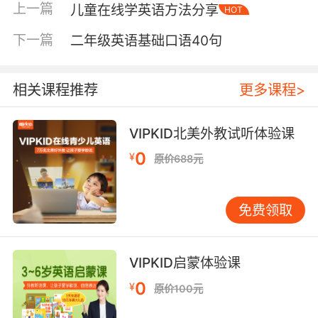
是在培训机构的官网上约课的，那么我们也可以
上一篇
儿童在线学英语方法分享
HOT
通过网站信息来了解培训机构的具体情况。包括
网站的备案信息等都是需要了解的，网站页面的
下一篇
二年级英语基础口语40句
制作也要完善、精美，虽然不是说网站制作的越
好就代表培训机构就是好的，但是要知道那些以
相关课程推荐
更多课程>
赚钱为目的的机构他们是不会将心思放在制作网
站上的。网站各个页面的端口设置完善的话，那
么孩子们在上课学习的时候也会更加方便。
VIPKID北美外教试听体验课
0
¥
原价688元
儿童在线英语哪个好怎么选第二点：看培训机构
免费领取
的成立时间
一般来说成立时间长的培训机构其教学的经历也
VIPKID启蒙体验课
会更加丰富，因为他们已经在市场上磨练了很长
时间了。并且也只有具备一定的教学特色和家长
0
¥
原价100元
们的认可，他们才能在市场上存在这么长的时