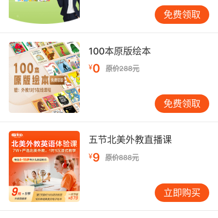
间。当然也不是说成立时间短的机构就是不好
的，具有专业的老师和独特的教学方法一样是可
免费领取
以选择的。
100本原版绘本
0
¥
儿童在线英语哪个好怎么选第三点：看培训机构
原价288元
的教学体系
免费领取
众所周知一个老师本身的知识水平对孩子的学习
有着很大的影响，对于英语的学习来说口语是学
习的重点也是难点，因此孩子在接受英语培训的
五节北美外教直播课
过程中，并不是背上几个英语单词就可以了，因
为若是没有理解词汇的用法的话，学习了也会忘
9
¥
原价888元
记的。那么这就要看培训机构的教学体系是什么
样的，是否具备完善的教学体系可以让孩子们的
立即购买
英语学习进步的更快。