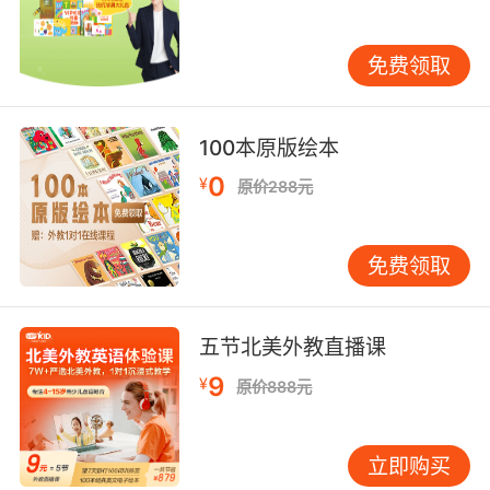
这是一部美国制作的适合幼儿观看的英语动画，
每一集差不多有24分钟。朵拉和她的小伙伴们通
过探险的方式给小朋友传授英语的颜色、形状以
免费领取
及数字的英语词组等，耿女士以谜语问题的方式
让小朋友们主动思考，让他们懂得地图是怎么用
100本原版绘本
的，以及友谊的重要性。
0
¥
原价288元
幼儿学英语视频动画之《Mickey Mouse
免费领取
Clubhouse（米奇妙妙屋）》
这和《爱探险的朵拉》的难度是差不多的，也属
五节北美外教直播课
于教学类的英语动画。不过该部动画最大的特点
就是互动性特别的强，而且每集都有问答的环
9
¥
原价888元
节，可以让孩子充分地参与到英语的学习中去。
并且动画的主人公是米奇、唐老鸭、高飞等，这
立即购买
样就让孩子更有亲切感。