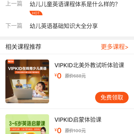
但是非常符合小宝宝的心理特点，尤其适合幼儿
上一篇
幼儿儿童英语课程体系是什么样的？
观看学习。
HOT
下一篇
幼儿英语基础知识大全分享
幼儿学英语视频动画之《Maisy（小鼠波波）》
相关课程推荐
更多课程>
该动画的色彩是比较艳丽的，是一部启蒙认知类
的动画片，可以很好地吸引到宝宝们的观看兴
趣。可以让幼儿学会一些日常的词汇、对话用语
VIPKID北美外教试听体验课
等等。市场上还有很多小鼠波波的绘本，那么家
0
¥
原价688元
长也可以让孩子配合着学习，对于他们英语水平
的提升是非常有帮助的。
免费领取
幼儿学英语视频动画之《Dora the Explorer（爱
VIPKID启蒙体验课
探险的朵拉）》
0
¥
原价100元