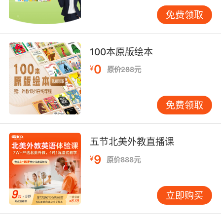
免费领取
一对一的学习是一个老师、一个学生、一间教
室，在这样的学习环境下孩子受到的干扰也会比
较的少，孩子的英语学习效率就会被大大的提
100本原版绘本
升。而且在这样的环境下孩子和老师之间的交流
会比较多，通过这些交流老师可以及时的掌握孩
0
¥
原价288元
子的学习情况，帮助孩子将知识点都在课堂上掌
握住。
免费领取
少儿英语家教一对一好处四：英语学习特点方面
五节北美外教直播课
9
¥
一对一教学方式可以帮助孩子锻炼自主学习英语
原价888元
的能力，帮助孩子早早的适应一个人学习的氛
围，这样学习习惯的养成对孩子日后各方面的学
立即购买
习都会有很大的帮助的。