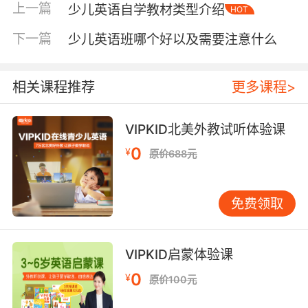
式上老师可以完全根据孩子的特点采用适合孩子
上一篇
少儿英语自学教材类型介绍
HOT
的方法进行教学，而且老师和孩子之间的互动性
也会更强，这样对孩子英语的学习也会有多的帮
下一篇
少儿英语班哪个好以及需要注意什么
助。
相关课程推荐
更多课程>
少儿英语家教一对一好处二：英语教学特点方面
VIPKID北美外教试听体验课
一对一的英语辅导因为老师对学生的情况更加的
0
¥
原价688元
了解，所以在课程辅导上会更加的全面、连贯、
系统，老师会根据孩子的情况对学习的内容详细
的分类，然后再根据孩子的情况分块进行教学，
免费领取
这样就可以做到学习更加的有规律、更加的清
晰，帮助孩子大大的提升英语学习的效率。
VIPKID启蒙体验课
0
¥
原价100元
少儿英语家教一对一好处三：学习环境方面