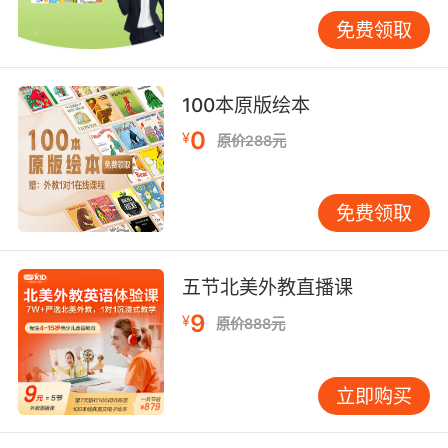
兰登书屋全球畅销图书。畅销40余年，发行2.4
免费领取
亿册，影响两代人！书中通过生活化的情境引导
表达方法和英汉对照的形式，帮助孩子展开丰富
的想象力，教导孩子学会适当的行为处事，培养
100本原版绘本
孩子树立良好的品格，是专为增进儿童认知、行
0
¥
原价288元
为习惯、心理素质而精心设计的。父母和孩子一
起阅读，家长和子女共同成长！
免费领取
媒体评论
五节北美外教直播课
9
¥
原价888元
最好的亲子共读图画书／著名儿童文学作家、评
论家、书评人 安武林亲子共读是一种充满温馨的
立即购买
阅读理念，这种理念必须建立在一个最基本的基
础之上，也就是说一本书必须要家长喜欢孩子也