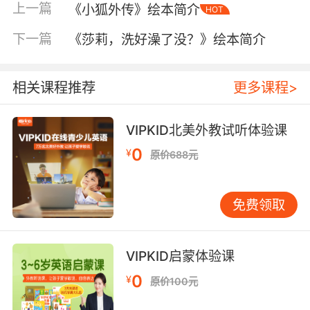
上一篇
《小狐外传》绘本简介
HOT
下一篇
《莎莉，洗好澡了没？》绘本简介
相关课程推荐
更多课程>
VIPKID北美外教试听体验课
内容简介
0
¥
原价688元
小朋友，认识贝贝熊一家吗？威武的熊爸爸，温
免费领取
柔的熊妈妈，调皮的小熊哥哥，还有乖巧的小熊
妹妹。想知道他们一家发生的故事吗？想和他们
一起玩游戏吗？那就赶快翻开本书吧！
VIPKID启蒙体验课
0
¥
原价100元
一部趣味十足的主题式情境导引之儿童启蒙书
——贝贝熊系列丛书，美国孩子行为教育之父，