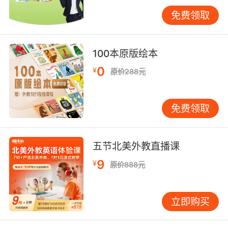
免费领取
本册为《蛐蛐与蝈蝈》。根据北京童谣《蝈蝈和
蛐蛐》改编的图画书，一边唱着童谣，一边看着
生动传神的画面，感觉一定很奇妙。
100本原版绘本
从一块小石子花纹中看到的世界，比一整架玩具
0
¥
原价288元
里润藏的想象力还要多！《野孩子》这个系列的
图画书的作者在创作时想的就是乡村儿童。他有
乡村小学上课经验，了解一些他们的认知特点(与
免费领取
城里孩子是大不同的)，这些书就是为他们创作
的，用孩子们熟悉的自然元素讲故事是这套书的
特点。
五节北美外教直播课
9
¥
原价888元
《野孩子》展现的是我们广袤内陆乡村的文化魅
力，虽然实际条件相对落后，但并没有想象中那
么贫瘠可怜。真实的乡村童年，充满着自然和活
立即购买
力。这套书给孩子们讲的是如何保持自信心、创
造力和兴趣。