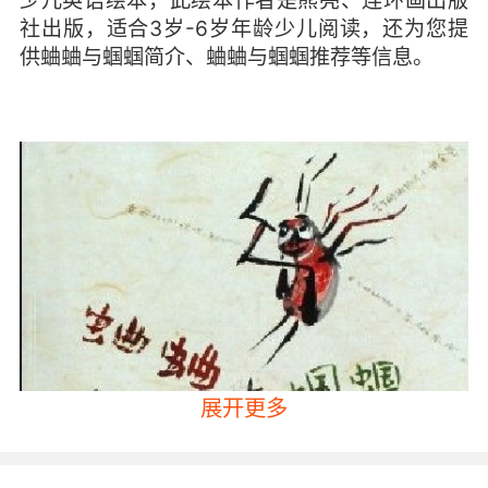
少儿英语绘本，此绘本作者是熊亮、连环画出版
社出版，适合3岁-6岁年龄少儿阅读，还为您提
供蛐蛐与蝈蝈简介、蛐蛐与蝈蝈推荐等信息。
展开更多