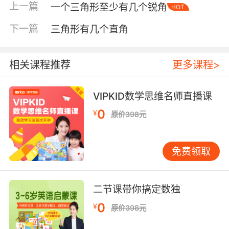
上一篇
一个三角形至少有几个锐角
HOT
下一篇
三角形有几个直角
相关课程推荐
更多课程>
VIPKID数学思维名师直播课
内容简介
0
¥
原价398元
免费领取
菲绘本系列是由荷兰插画大师迪克·布鲁纳花费
数十年心血、精心创作的图画书历史上的经典之
作。小兔子米菲迄今已有五十多岁，她和她的亲
二节课带你搞定数独
人、朋友们的故事被翻译成四十多种语言，风靡
全世界，陪伴了一代又一代孩子的婴儿期，给他
0
¥
原价398元
们带去了阅读启蒙。因此，米菲绘本被日本绘本