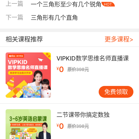
上一篇
一个三角形至少有几个锐角
HOT
下一篇
三角形有几个直角
相关课程推荐
更多课程>
VIPKID数学思维名师直播课
0
¥
原价398元
内容简介
免费领取
托马斯告诉宝宝：嫉妒是坏情绪，跟别的小火车
合作才能出色地完成工作！
二节课带你搞定数独
托比告诉宝宝：虽然我只是一辆蒸汽电车，但我
0
¥
原价398元
可以和别的小火车做得一样好！