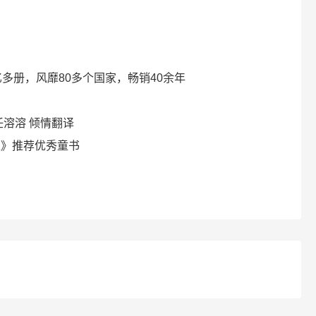
2亿多册，风靡80多个国家，畅销40余年
任溶溶 倾情翻译
栏》推荐优秀童书