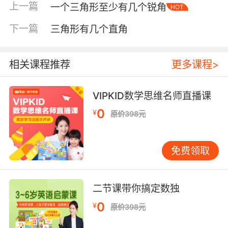
上一篇
一个三角形至少有几个锐角
HOT
下一篇
三角形有几个直角
相关课程推荐
更多课程>
VIPKID数学思维名师直播课
0
¥
原价398元
内容简介
免费领取
《幼儿生活能力第一书》是一套曾荣获2012年美
国“最佳妈妈选择奖”金奖的大奖精品。该书专为
二节课带你搞定数独
0-3岁宝宝量身打造。根据宝宝成长的特点，结
合宝宝日常生活的简单小事，从生活习惯和行为
0
¥
原价398元
习惯两方面出发，全方位解决宝宝成长所面临的