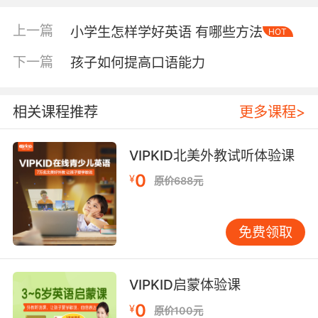
2、逻辑组记忆法。这种方法可以孩子们在学习单
上一篇
小学生怎样学好英语 有哪些方法
HOT
词的时候有一定的思维逻辑，会把单词进行分
组，按照逻辑顺序进行分类，以旧带新的复习。
下一篇
孩子如何提高口语能力
3、重复记忆法。这种方法也叫反复记忆法，因为
人们的记忆力想要长久保持，需要不断的复习来
巩固记忆，因此次才有了这种方法。
相关课程推荐
更多课程>
4、音节记忆法。单词是由一个个字母组成的，因
此想要更好的记忆，需要靠自然拼读的方式来记
VIPKID北美外教试听体验课
忆，将单词按照音节来划分，这样既能发音标准
而且记忆深刻。
0
¥
原价688元
5、合成词记忆法。合成词的单词有很多，如
classmate、supermarket等，这些单词都是根
据词意组成的，因此只要了解这两个单词，就可
免费领取
以很好的记忆这样合成词，而且记忆也是非常牢
的。
6、联系记忆法。这种学习方法常用的方式是和日
VIPKID启蒙体验课
常生活联系在一起进行学习，这种记忆方法是非
常的实用，可以让孩子更快更好的记忆。如孩子
0
¥
原价100元