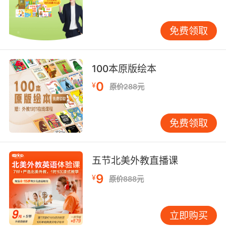
们去超市的时候，可以将看到的单词教孩子们进
行阅读，吃饭的时候，可以将食物、筷子等单词
来教孩子们，这样联系记忆是非常好的方法。
免费领取
上面6个方法就是比较常用的单词记忆法，大家了
解了吗？单词的记忆并不是一两天就可以记全
的，需要长时间的累积才能记得更加扎实，而记
忆方法只是让孩子们更快的记住单词，但是想要
100本原版绘本
学更多的单词，还需要不断的复习和努力才可
0
¥
以。
原价288元
免费领取
五节北美外教直播课
9
¥
原价888元
立即购买