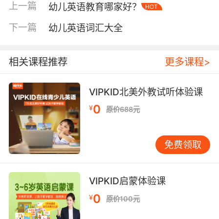
上一篇
幼儿英语教育哪家好？
———Let‘s start（我们开始吧）———Shall
HOT
we begin？（我们能开始吗），回答的话可以是
下一篇
幼儿英语词汇大全
Yes，let‘s begin（好的我们开始吧）。还有如
Please look at me（请看着我）——Let‘s have
a break/Let‘s have a rest（我们可以休息一下）
相关课程推荐
更多课程>
——Break time（休息时间到了）——Time is
up（时间到了）等等。
VIPKID北美外教试听体验课
幼儿英语教学常用语三、结束课程
0
¥
原价688元
That‘s all for today/Let‘s call it a day（今天就
到这了）——Class is over（下课吧）——
免费领取
Goodbye everyone（再见了大家）——We
stop here（到此结束吧）——See you next
time/See you later（回见）——Goodbye/
VIPKID启蒙体验课
Bye-bye（再见吧）——Give me a hug（拥抱
0
¥
原价100元
一下吧）——Let‘s sing the “goodbye” song
together（我们唱首再见歌吧）。