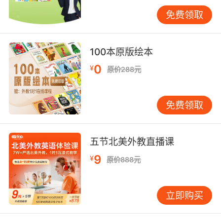
免费领取
幼儿英语教学常用语四、点名
Is everyone here？（所有人都在吗）——When
100本原版绘本
teacher calls your name， please stand up
0
and say “Here。”（老师点到你名字的时候，请
¥
原价288元
起立回答“到”）——Do you remember my
name？（你们还记得我的名字吗）——Who is
免费领取
not here？（有谁还没有到吗）——Why do you
late？（为什么迟到了）——What‘s the
matter/What‘s wrong（怎么了）——Come
五节北美外教直播课
in，please（请进）。
9
¥
原价888元
幼儿英语教学常用语五、游戏及活动用语
Let‘s play a game（我们玩一个游戏）——Let‘s
立即购买
begin/start（我们开始吧）——Are you
ready？（准备好了吗）——Who is the first