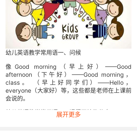
幼儿英语教学常用语一、问候
像Good morning（早上好）——Good
afternoon（下午好）——Good morning，
class。 （早上好同学们）——Hello，
everyone（大家好）等，这些都是老师在上课前
会说的。
幼儿英语教学常用语二、课程开始及休息
展开更多
It‘s time for class（现在到时间来上课了）
———Let‘s begin our class（我们开始上课吧）