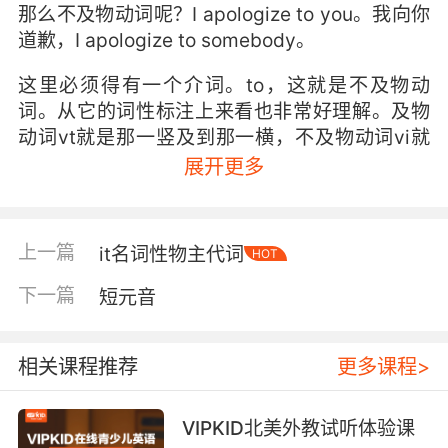
那么不及物动词呢？I apologize to you。我向你
道歉，I apologize to somebody。
这里必须得有一个介词。to，这就是不及物动
词。从它的词性标注上来看也非常好理解。及物
动词vt就是那一竖及到那一横，不及物动词vi就
是那一竖不及到那一点。再接下来及物动词不及
展开更多
物动词往往扮演的角色都是谓语。
那么再接下来，谓语的旁边还会有一种动词，我
上一篇
it名词性物主代词
HOT
们通常叫助动词。auxiliary verb。助动词。那么
助动词呢auxiliary verb是专门的一种词性，它不
下一篇
短元音
能单独做谓语，它一定要和另外一个动词在一
起，整体形成谓语。比如说 I do love you。这里
do love。就是强调句当中的助动词。那么do是助
相关课程推荐
更多课程>
动词，强调这个love。I do love you。那么当然
如果表否定呢，I don’t love you，那么don’t
VIPKID北美外教试听体验课
love。也是助动词，再加上一个动词的整体的谓