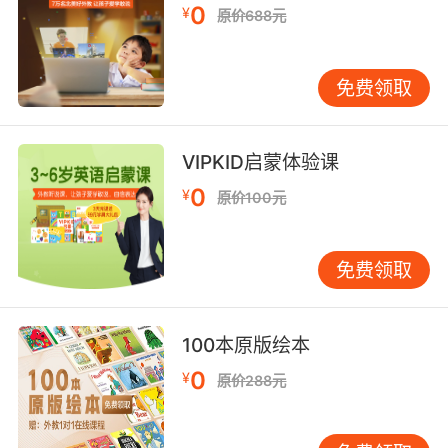
0
¥
原价688元
语的结构，所以这个呢我们叫做助动词。
助动词当中有一类特别常见的，也是助动词当中
免费领取
的一个分类当中最重要的，是什么呢？叫情态动
词。我们不妨把助动词分成了情态动词和非情态
动词就好了。非情态动词就是一些普通的助动
VIPKID启蒙体验课
词，像什么do这一些？那情态动词是一种非常常
见的很重要的一种助动词，它具有助动词的一切
0
¥
原价100元
特点，比如说should could。might would这样
的一些词，这些词它属于助动词，那为什么把它
免费领取
叫做情态动词呢？因为它表达一种感情，或者你
可以这么说，表达一种语气。
平时我们说话的时候会表达强硬的语气，礼貌的
100本原版绘本
语气，委婉的语气等等。那这一些都是用情态动
0
¥
原价288元
词表达的。比如说 you should do that。你应该
做这件事情是不是很强硬，you could do that。