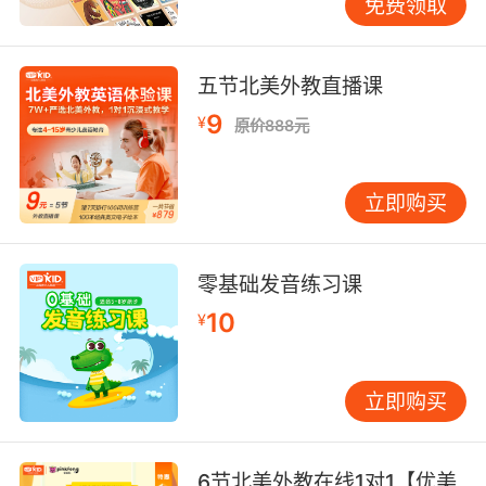
你可以把那个事做得更好，你当时是可以做好
免费领取
的。you could do that。这里呢有一点点悔恨在
里头。
五节北美外教直播课
再接下来 you’d better do that。你最好做那件事
9
¥
原价888元
情。是不是比较的试探性的，比较的委婉的。
you’d better do that。那么还有一些you may
do that你可以做，也是一种试探性的委婉的一些
立即购买
说法。那么其它的还有说 can you speak
english变成could you speak english？说
would you come over here？那么这里would
零基础发音练习课
you mind？could you do something？这都是
10
¥
礼貌，我们叫礼貌的语气。那情态动词当中还有
非常常见的虚拟语气，所以总体说来一句话，情
态动词表语气。那好，这就是我们所有动词的分
立即购买
类，及物不及物以及助动词这么三类。
6节北美外教在线1对1【优美