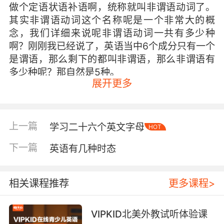
做个定语状语补语啊，统称就叫非谓语动词了。
其实非谓语动词这个名称呢是一个非常大的概
念，我们详细来说呢非谓语动词一共有多少种
啊？刚刚我已经说了，英语当中6个成分只有一个
是谓语，那么剩下的都叫非谓语，那么非谓语有
多少种呢？那自然是5种。
展开更多
6-1=5有5种，哪5种呢？我们来看一下，分别是
非谓语动词当中的动词做主语，动词做宾语，动
词做宾语，动词做状语，动词作补语。
上一篇
学习二十六个英文字母
HOT
稍稍举几个例子吧，比如说动词作宾语，I like
下一篇
英语有几种时态
watching TV看到没有？看电视作为一个宾语出
现了，我喜欢看电视这个宾语这个动作。I like
watching TV这个watching加上ing就是一种非
相关课程推荐
更多课程>
谓语动词的变化形式。再举个例子，hearing the
news she went crazy。听到消息她疯了。听到
VIPKID北美外教试听体验课
消息就是一个状态，在听到消息的状态下她疯