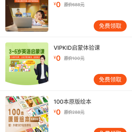
0
¥
原价688元
了，she went crazy这个是主干。那好，听到消
息这就是一个动词去做状语，这也是非谓语动词
的一种叫hearing the news发现了没有，我们同
免费领取
样是加上ing hearing the news。she went
crazy。这就是谓语动词和非谓语动词的区别。
VIPKID启蒙体验课
0
¥
原价100元
免费领取
100本原版绘本
0
¥
原价288元