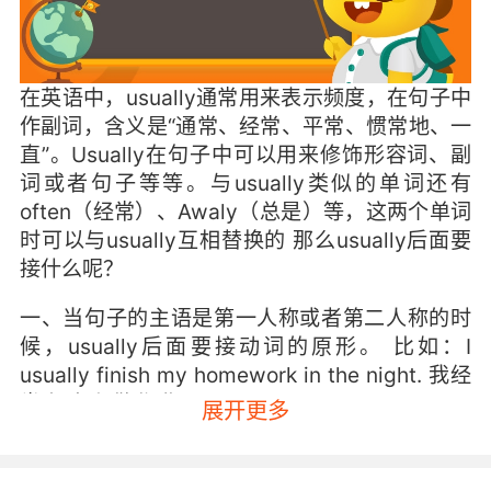
在英语中，usually通常用来表示频度，在句子中
作副词，含义是“通常、经常、平常、惯常地、一
直”。Usually在句子中可以用来修饰形容词、副
词或者句子等等。与usually类似的单词还有
often（经常）、Awaly（总是）等，这两个单词
时可以与usually互相替换的 那么usually后面要
接什么呢？
一、当句子的主语是第一人称或者第二人称的时
候，usually后面要接动词的原形。 比如：I
usually finish my homework in the night. 我经
常在晚上做作业。 I usually get up early and
展开更多
run in the park every morning. 我一般都早上早
起，在公园里跑步。 You usually read novels in
the weekend. 你经常在周末阅读小说。