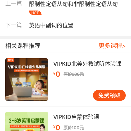
上一篇
限制性定语从句和非限制性定语从句
二、当句子的主语是第三人称的时候，usually的
HOT
后面要接动词的三单形式。 比如：He usually
下一篇
英语中副词的位置
reads the English book in the rest time. 他总是
在休息时间阅读英文书籍。 She usually plays
the basketball in the afternoon with friends.
相关课程推荐
更多课程>
她经常和朋友在下午打篮球。 He usually
finishes the homework with her mother. 他经
VIPKID北美外教试听体验课
常和他妈妈一起完成作业。
0
¥
原价688元
Usually通常使用在一般现在时态中，它后面跟的
动词只有两种形式：动词原形与动词的三单形
式。我们在使用usually的时候，除了要注意上面
免费领取
说的内容，还要注意usually的主语，根据主语的
人称来决定后面的动词是原形还是三单。
VIPKID启蒙体验课
当usually在英语句子中表示频度状语的时候，
0
¥
原价100元
usually放在实义动词的前面；或者是系动词、助