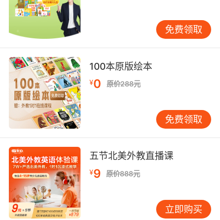
动词、情态动词的后面；当然也可以放在句首或
者句子的末尾，起强调的作用。当usually用在否
免费领取
定句中的时候，一般情况下usually要放在实义动
词与系动词、助动词、情态动词之间。我们写作
中使用usually的时候，一定要注意这些小的细
100本原版绘本
节。
0
¥
原价288元
免费领取
五节北美外教直播课
9
¥
原价888元
立即购买