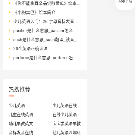
App下载
《你不能拿耳朵品尝酸黄瓜》绘本简介
《小狗宾巴》绘本简介
少儿英语入门：26 字母音标发音对照
pacifier是什么意思_pacifier怎么读_音标ˈpæsɪfaɪə(r)
such是什么意思_such翻译_读音_用法_翻译
26个英语正确读法
perforce是什么意思_perforce怎么读_音标pә'fɒ-s
热搜推荐
少儿英语
少儿英语在线
儿童在线英语
在线少儿英语
幼儿早教英文
宝宝学英语早教
音标发音在线试听
幼儿英语兴趣班