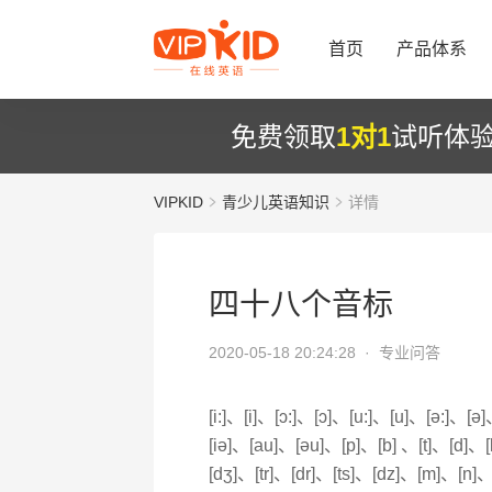
首页
产品体系
免费领取
1对1
试听体
VIPKID
青少儿英语知识
详情
四十八个音标
2020-05-18 20:24:28 ·
专业问答
[i:]、[i]、[ɔ:]、[ɔ]、[u:]、[u]、[ə:]、[
[iə]、[au]、[əu]、[p]、[b] 、[t]、[d]、[
[dʒ]、[tr]、[dr]、[ts]、[dz]、[m]、[n]