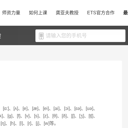
师资力量
如何上课
龚亚夫教授
ETS官方合作
最
验
ə]、[ɑ:]、[ʌ]、[e]、[æ]、[ei]、[ai]、[ɔi]、[ɛə]、[uə]、
k]、[g]、[f]、[v]、[s]、[z]、[θ]、[ð]、[ʃ]、[ʒ]、[tʃ]、
、[ŋ]、[h]、[l]、[r]、[j]、[w]等。