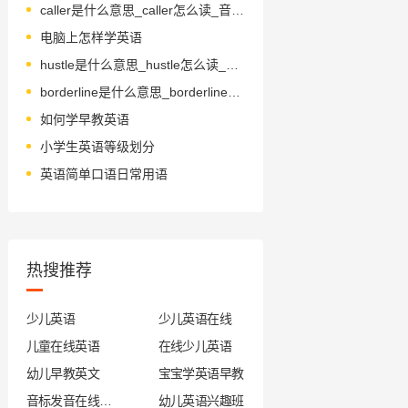
caller是什么意思_caller怎么读_音标ˈkɔ-lə(r)
电脑上怎样学英语
hustle是什么意思_hustle怎么读_音标'hʌsl
borderline是什么意思_borderline怎么读_音标'bɔ-dəlaɪn
如何学早教英语
小学生英语等级划分
英语简单口语日常用语
热搜推荐
少儿英语
少儿英语在线
儿童在线英语
在线少儿英语
幼儿早教英文
宝宝学英语早教
音标发音在线试听
幼儿英语兴趣班