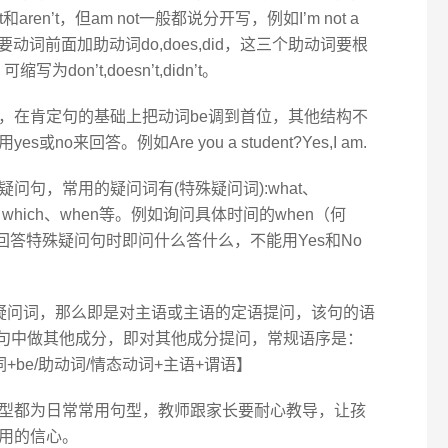
aren’t，但am not一般都说分开写，例如I’m not a
要动词前面加助动词do,does,did，这三个助动词要根
on’t,doesn’t,didn’t。
，在肯定句的基础上把动词be调到首位，其他结构不
来回答。例如Are you a student?Yes,I am.
问句，常用的疑问词有(特殊疑问词):what、
se、which、when等。例如询问具体时间的when（何
，回答特殊疑问句时即问什么答什么，不能用Yes和No
疑问词，那么即是对主语或主语的定语提问，该句的语
在句中做其他成分，即对其他成分提问，常规语序是：
be/助动词/情态动词+主语+谓语】
型都为日常常用句型，教师跟家长要耐心教导，让孩
用的信心。