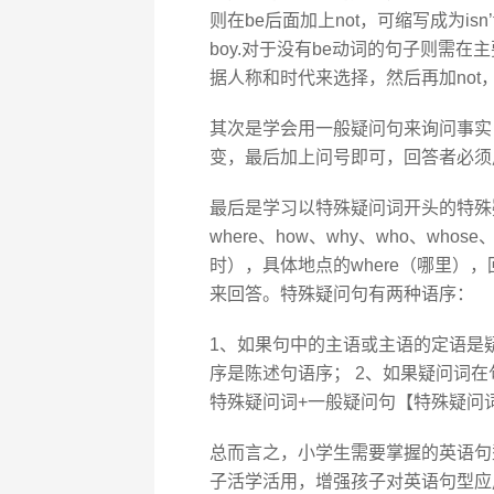
则在be后面加上not，可缩写成为isn’t和
boy.对于没有be动词的句子则需在主
据人称和时代来选择，然后再加not，可缩写为d
其次是学会用一般疑问句来询问事实
变，最后加上问号即可，回答者必须用yes或no
最后是学习以特殊疑问词开头的特殊疑
where、how、why、who、who
时），具体地点的where（哪里）
来回答。特殊疑问句有两种语序：
1、如果句中的主语或主语的定语是
序是陈述句语序； 2、如果疑问词
特殊疑问词+一般疑问句【特殊疑问词+
总而言之，小学生需要掌握的英语句
子活学活用，增强孩子对英语句型应