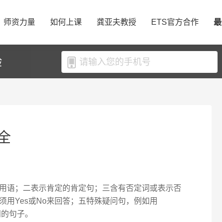
师资力量
如何上课
龚亚夫教授
ETS官方合作
最
验
全
用语；二表示肯定的肯定句；三含有否定词或表示否
用Yes或No来回答；五特殊疑问句，例如用
来提问的句子。